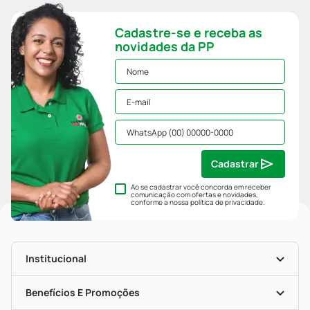
Cadastre-se e receba as
novidades da PP
Cadastrar
Ao se cadastrar você concorda em receber
comunicação com ofertas e novidades,
conforme a nossa
política de privacidade
.
Institucional
História
Nossas Lojas
Benefícios E Promoções
Trabalhe Conosco