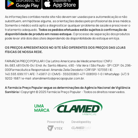
As informações contidas neste site não devem ser usadas para automedicação e não
substituem, em hipótese alguma, as orientações dadas pelo profissional da área médica.
Somente o médico está apto a diagnosticar qualquer problema de saúde e prescrever o
tratamento adequado.
Todos os pedidos efetuados estão sujeitos à confirmação da
disponibilidade de produto em nosso estoque.
O processo de separação dos produtos
pode levar até dois dias úteis dependendo da disponibilidade do estoque em loja.
OS PREÇOS APRESENTADOS NO SITE SÃO DIFERENTES DOS PREÇOS DAS LOJAS
FÍSICAS DE NOSSA REDE.
FARMÁCIA PREÇO POPULAR | Cia Latino Americana de Medicamentos | CNPJ:
84.683.481/0416-04 | End: Av. Santo Albano, 490 - Vila Vera | São Paulo - SP | CEP: 04.296-
000Farmacêutica Responsável: Amanda Zelia Deodato | CRF/SP: 107393 | IE:
140.593.699.117 | AFE: 7.45817-2 | CMVS - 355030801-477-008910-1-0 | WhatsApp: (47) 9
9202-1687 | e-mail:
atendimento@precopopular.com.br
.
A Farmácia Preço Popular segue as determinações da Agência Nacional de Vigilância
Sanitária
| Copyright © 2025 Farmácia Preço Popular - Todos os direitos reservados.
UMA
MARCA
Powered by
Developed by