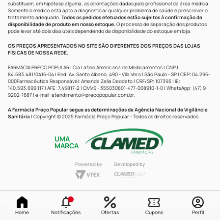
substituem, em hipótese alguma, as orientações dadas pelo profissional da área médica.
Somente o médico está apto a diagnosticar qualquer problema de saúde e prescrever o
tratamento adequado.
Todos os pedidos efetuados estão sujeitos à confirmação da
disponibilidade de produto em nosso estoque.
O processo de separação dos produtos
pode levar até dois dias úteis dependendo da disponibilidade do estoque em loja.
OS PREÇOS APRESENTADOS NO SITE SÃO DIFERENTES DOS PREÇOS DAS LOJAS
FÍSICAS DE NOSSA REDE.
FARMÁCIA PREÇO POPULAR | Cia Latino Americana de Medicamentos | CNPJ:
84.683.481/0416-04 | End: Av. Santo Albano, 490 - Vila Vera | São Paulo - SP | CEP: 04.296-
000Farmacêutica Responsável: Amanda Zelia Deodato | CRF/SP: 107393 | IE:
140.593.699.117 | AFE: 7.45817-2 | CMVS - 355030801-477-008910-1-0 | WhatsApp: (47) 9
9202-1687 | e-mail:
atendimento@precopopular.com.br
.
A Farmácia Preço Popular segue as determinações da Agência Nacional de Vigilância
Sanitária
| Copyright © 2025 Farmácia Preço Popular - Todos os direitos reservados.
UMA
MARCA
Powered by
Developed by
Home
Notificações
Ofertas
Cupons
Perfil