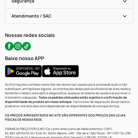
Formas De Pagamento
Serviços Farmacêuticos
Segurança
Troca E Devolução
Testes Rápidos
Bulas De A A Z
Autoteste Covid-19
Certificado De Segurança
Políticas De Marketplace
Portal Da Privacidade
Atendimento / SAC
Política De Privacidade
WhatsApp (47) 9202-1687
Atendimento@precopopular.com.br
Nossas redes sociais
Baixe nosso APP
As informações contidas neste site não devem ser usadas para automedicação e não
substituem, em hipótese alguma, as orientações dadas pelo profissional da área médica.
Somente o médico está apto a diagnosticar qualquer problema de saúde e prescrever o
tratamento adequado.
Todos os pedidos efetuados estão sujeitos à confirmação da
disponibilidade de produto em nosso estoque.
O processo de separação dos produtos
pode levar até dois dias úteis dependendo da disponibilidade do estoque em loja.
OS PREÇOS APRESENTADOS NO SITE SÃO DIFERENTES DOS PREÇOS DAS LOJAS
FÍSICAS DE NOSSA REDE.
FARMÁCIA PREÇO POPULAR | Cia Latino Americana de Medicamentos | CNPJ:
84.683.481/0416-04 | End: Av. Santo Albano, 490 - Vila Vera | São Paulo - SP | CEP: 04.296-
000Farmacêutica Responsável: Amanda Zelia Deodato | CRF/SP: 107393 | IE: