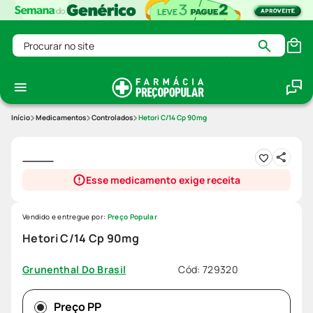
Procurar no site
Medicamentos
Controlados
Hetori C/14 Cp 90mg
Esse medicamento exige receita
Vendido e entregue por:
Preço Popular
Hetori C/14 Cp 90mg
Cód
:
729320
Grunenthal Do Brasil
Preço PP