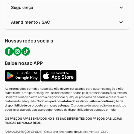
Cupons E Ofertas
Alomed (tele-Entrega)
Vacinas
Formas De Pagamento
Serviços Farmacêuticos
Segurança
Troca E Devolução
Testes Rápidos
Bulas De A A Z
Autoteste Covid-19
Certificado De Segurança
Políticas De Marketplace
Portal Da Privacidade
Atendimento / SAC
Política De Privacidade
WhatsApp (47) 9202-1687
Atendimento@precopopular.com.br
Nossas redes sociais
Baixe nosso APP
As informações contidas neste site não devem ser usadas para automedicação e não
substituem, em hipótese alguma, as orientações dadas pelo profissional da área médica.
Somente o médico está apto a diagnosticar qualquer problema de saúde e prescrever o
tratamento adequado.
Todos os pedidos efetuados estão sujeitos à confirmação da
disponibilidade de produto em nosso estoque.
O processo de separação dos produtos
pode levar até dois dias úteis dependendo da disponibilidade do estoque em loja.
OS PREÇOS APRESENTADOS NO SITE SÃO DIFERENTES DOS PREÇOS DAS LOJAS
FÍSICAS DE NOSSA REDE.
FARMÁCIA PREÇO POPULAR | Cia Latino Americana de Medicamentos | CNPJ: