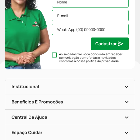
Cadastrar
Ao se cadastrar você concorda em receber
comunicação com ofertas e novidades,
conforme a nossa
política de privacidade
.
Institucional
História
Nossas Lojas
Benefícios E Promoções
Trabalhe Conosco
Mapa De Categorias
Clube PP
Blog Da PP
Convênios
Central De Ajuda
Seja Uma Loja Parceira
Programa Popular Do Brasil
Encarte De Ofertas
Entrega
Dermaclub
Recompra Programada
Espaço Cuidar
Descontos De Laboratório (PBM)
Compras Com Receita