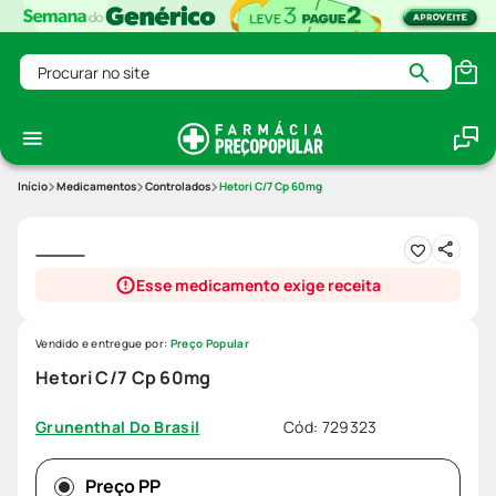
Procurar no site
Medicamentos
Controlados
Hetori C/7 Cp 60mg
Esse medicamento exige receita
Vendido e entregue por:
Preço Popular
Hetori C/7 Cp 60mg
Cód
:
729323
Grunenthal Do Brasil
Preço PP