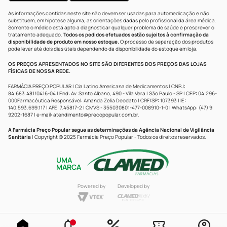
As informações contidas neste site não devem ser usadas para automedicação e não
substituem, em hipótese alguma, as orientações dadas pelo profissional da área médica.
Somente o médico está apto a diagnosticar qualquer problema de saúde e prescrever o
tratamento adequado.
Todos os pedidos efetuados estão sujeitos à confirmação da
disponibilidade de produto em nosso estoque.
O processo de separação dos produtos
pode levar até dois dias úteis dependendo da disponibilidade do estoque em loja.
OS PREÇOS APRESENTADOS NO SITE SÃO DIFERENTES DOS PREÇOS DAS LOJAS
FÍSICAS DE NOSSA REDE.
FARMÁCIA PREÇO POPULAR | Cia Latino Americana de Medicamentos | CNPJ:
84.683.481/0416-04 | End: Av. Santo Albano, 490 - Vila Vera | São Paulo - SP | CEP: 04.296-
000Farmacêutica Responsável: Amanda Zelia Deodato | CRF/SP: 107393 | IE:
140.593.699.117 | AFE: 7.45817-2 | CMVS - 355030801-477-008910-1-0 | WhatsApp: (47) 9
9202-1687 | e-mail:
atendimento@precopopular.com.br
.
A Farmácia Preço Popular segue as determinações da Agência Nacional de Vigilância
Sanitária
| Copyright © 2025 Farmácia Preço Popular - Todos os direitos reservados.
UMA
MARCA
Powered by
Developed by