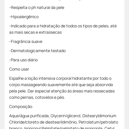
-Respeita o ph natural da pele
-Hipoalergênico
-Indicado para a hidratação de todos os tipos de peles, até
as mais secas e extrassecas
-Fragrância suave
-Dermatologicamente testado
-Para uso diário
Como usar
Espalhe a loção intensiva corporal hidratante por todo o
corpo massageando suavemente até que seja absorvida
pela pele. Dar especial atenção às áreas mais ressecadas
como pernas, cotovelos e pés.
Composição
Aqua/água purificada, Glycerin/glicerol, Distearyldimonium
Chloride/cloreto de diestearildimônio, Petrolatum/petrolato
branco, Isopropyl Palmitate/palmitato de isopropila, Cetyl