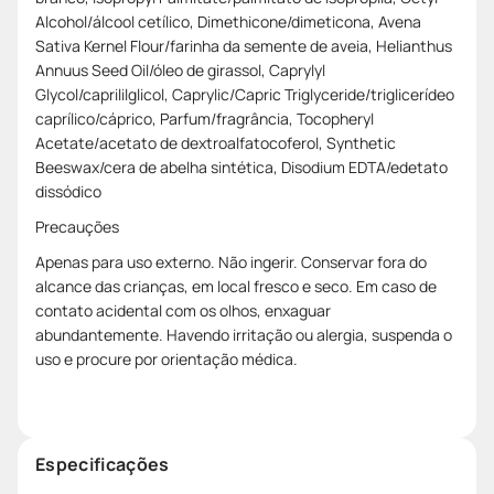
Alcohol/álcool cetílico, Dimethicone/dimeticona, Avena
Sativa Kernel Flour/farinha da semente de aveia, Helianthus
Annuus Seed Oil/óleo de girassol, Caprylyl
Glycol/caprililglicol, Caprylic/Capric Triglyceride/triglicerídeo
caprílico/cáprico, Parfum/fragrância, Tocopheryl
Acetate/acetato de dextroalfatocoferol, Synthetic
Beeswax/cera de abelha sintética, Disodium EDTA/edetato
dissódico
Precauções
Apenas para uso externo. Não ingerir. Conservar fora do
alcance das crianças, em local fresco e seco. Em caso de
contato acidental com os olhos, enxaguar
abundantemente. Havendo irritação ou alergia, suspenda o
uso e procure por orientação médica.
Especificações