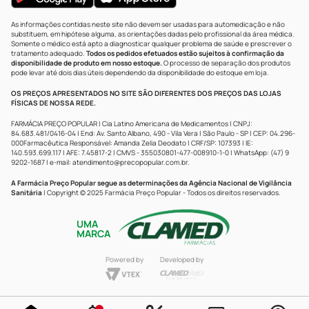
As informações contidas neste site não devem ser usadas para automedicação e não
substituem, em hipótese alguma, as orientações dadas pelo profissional da área médica.
Somente o médico está apto a diagnosticar qualquer problema de saúde e prescrever o
tratamento adequado.
Todos os pedidos efetuados estão sujeitos à confirmação da
disponibilidade de produto em nosso estoque.
O processo de separação dos produtos
pode levar até dois dias úteis dependendo da disponibilidade do estoque em loja.
OS PREÇOS APRESENTADOS NO SITE SÃO DIFERENTES DOS PREÇOS DAS LOJAS
FÍSICAS DE NOSSA REDE.
FARMÁCIA PREÇO POPULAR | Cia Latino Americana de Medicamentos | CNPJ:
84.683.481/0416-04 | End: Av. Santo Albano, 490 - Vila Vera | São Paulo - SP | CEP: 04.296-
000Farmacêutica Responsável: Amanda Zelia Deodato | CRF/SP: 107393 | IE:
140.593.699.117 | AFE: 7.45817-2 | CMVS - 355030801-477-008910-1-0 | WhatsApp: (47) 9
9202-1687 | e-mail:
atendimento@precopopular.com.br
.
A Farmácia Preço Popular segue as determinações da Agência Nacional de Vigilância
Sanitária
| Copyright © 2025 Farmácia Preço Popular - Todos os direitos reservados.
UMA
MARCA
Powered by
Developed by