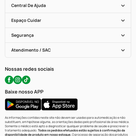
Clube PP
Blog Da PP
Convênios
Central De Ajuda
Seja Uma Loja Parceira
Programa Popular Do Brasil
Encarte De Ofertas
Entrega
Dermaclub
Recompra Programada
Espaço Cuidar
Descontos De Laboratório (PBM)
Compras Com Receita
Cupons E Ofertas
Alomed (tele-Entrega)
Vacinas
Formas De Pagamento
Serviços Farmacêuticos
Segurança
Troca E Devolução
Testes Rápidos
Bulas De A A Z
Autoteste Covid-19
Certificado De Segurança
Políticas De Marketplace
Portal Da Privacidade
Atendimento / SAC
Política De Privacidade
WhatsApp (47) 9202-1687
Atendimento@precopopular.com.br
Nossas redes sociais
Baixe nosso APP
As informações contidas neste site não devem ser usadas para automedicação e não
substituem, em hipótese alguma, as orientações dadas pelo profissional da área médica.
Somente o médico está apto a diagnosticar qualquer problema de saúde e prescrever o
tratamento adequado.
Todos os pedidos efetuados estão sujeitos à confirmação da
disponibilidade de produto em nosso estoque.
O processo de separação dos produtos