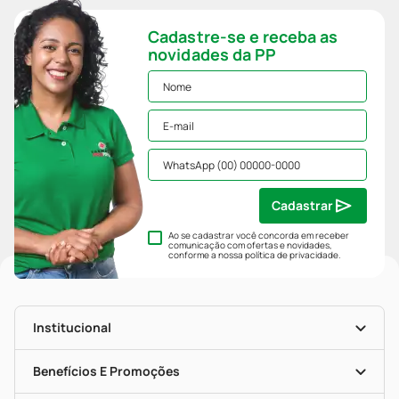
Cadastre-se e receba as
novidades da PP
Cadastrar
Ao se cadastrar você concorda em receber
comunicação com ofertas e novidades,
conforme a nossa
política de privacidade
.
Institucional
História
Nossas Lojas
Benefícios E Promoções
Trabalhe Conosco
Mapa De Categorias