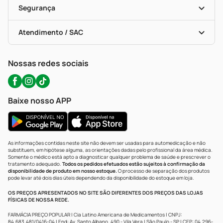
Formas De Pagamento
Serviços Farmacêuticos
Segurança
Troca E Devolução
Testes Rápidos
Bulas De A A Z
Autoteste Covid-19
Certificado De Segurança
Políticas De Marketplace
Portal Da Privacidade
Atendimento / SAC
Política De Privacidade
WhatsApp (47) 9202-1687
Atendimento@precopopular.com.br
Nossas redes sociais
Baixe nosso APP
As informações contidas neste site não devem ser usadas para automedicação e não
substituem, em hipótese alguma, as orientações dadas pelo profissional da área médica.
Somente o médico está apto a diagnosticar qualquer problema de saúde e prescrever o
tratamento adequado.
Todos os pedidos efetuados estão sujeitos à confirmação da
disponibilidade de produto em nosso estoque.
O processo de separação dos produtos
pode levar até dois dias úteis dependendo da disponibilidade do estoque em loja.
OS PREÇOS APRESENTADOS NO SITE SÃO DIFERENTES DOS PREÇOS DAS LOJAS
FÍSICAS DE NOSSA REDE.
FARMÁCIA PREÇO POPULAR | Cia Latino Americana de Medicamentos | CNPJ:
84.683.481/0416-04 | End: Av. Santo Albano, 490 - Vila Vera | São Paulo - SP | CEP: 04.296-