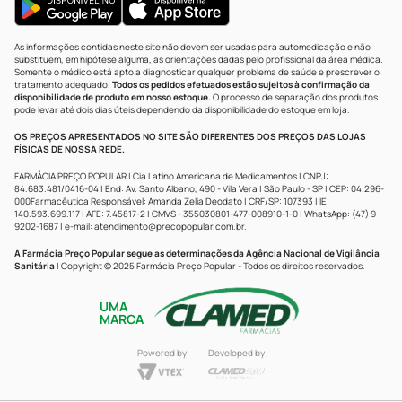
As informações contidas neste site não devem ser usadas para automedicação e não
substituem, em hipótese alguma, as orientações dadas pelo profissional da área médica.
Somente o médico está apto a diagnosticar qualquer problema de saúde e prescrever o
tratamento adequado.
Todos os pedidos efetuados estão sujeitos à confirmação da
disponibilidade de produto em nosso estoque.
O processo de separação dos produtos
pode levar até dois dias úteis dependendo da disponibilidade do estoque em loja.
OS PREÇOS APRESENTADOS NO SITE SÃO DIFERENTES DOS PREÇOS DAS LOJAS
FÍSICAS DE NOSSA REDE.
FARMÁCIA PREÇO POPULAR | Cia Latino Americana de Medicamentos | CNPJ:
84.683.481/0416-04 | End: Av. Santo Albano, 490 - Vila Vera | São Paulo - SP | CEP: 04.296-
000Farmacêutica Responsável: Amanda Zelia Deodato | CRF/SP: 107393 | IE:
140.593.699.117 | AFE: 7.45817-2 | CMVS - 355030801-477-008910-1-0 | WhatsApp: (47) 9
9202-1687 | e-mail:
atendimento@precopopular.com.br
.
A Farmácia Preço Popular segue as determinações da Agência Nacional de Vigilância
Sanitária
| Copyright © 2025 Farmácia Preço Popular - Todos os direitos reservados.
UMA
MARCA
Powered by
Developed by