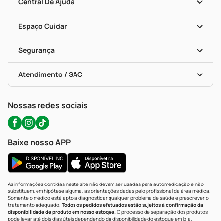
Blog Da PP
Convênios
Central De Ajuda
Seja Uma Loja Parceira
Programa Popular Do Brasil
Encarte De Ofertas
Entrega
Dermaclub
Recompra Programada
Espaço Cuidar
Descontos De Laboratório (PBM)
Compras Com Receita
Cupons E Ofertas
Alomed (tele-Entrega)
Vacinas
Formas De Pagamento
Serviços Farmacêuticos
Segurança
Troca E Devolução
Testes Rápidos
Bulas De A A Z
Autoteste Covid-19
Certificado De Segurança
Políticas De Marketplace
Portal Da Privacidade
Atendimento / SAC
Política De Privacidade
WhatsApp (47) 9202-1687
Atendimento@precopopular.com.br
Nossas redes sociais
Baixe nosso APP
As informações contidas neste site não devem ser usadas para automedicação e não
substituem, em hipótese alguma, as orientações dadas pelo profissional da área médica.
Somente o médico está apto a diagnosticar qualquer problema de saúde e prescrever o
tratamento adequado.
Todos os pedidos efetuados estão sujeitos à confirmação da
disponibilidade de produto em nosso estoque.
O processo de separação dos produtos
pode levar até dois dias úteis dependendo da disponibilidade do estoque em loja.