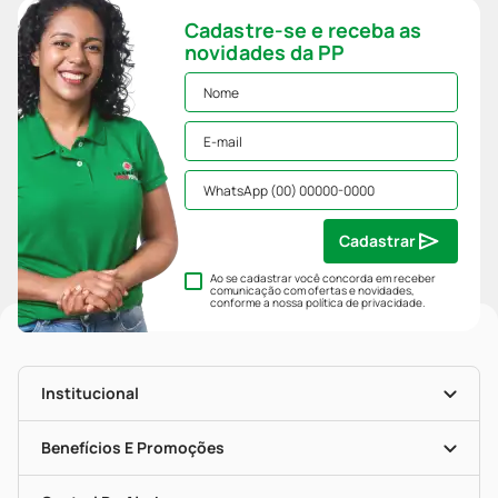
Cadastre-se e receba as
novidades da PP
Cadastrar
Ao se cadastrar você concorda em receber
comunicação com ofertas e novidades,
conforme a nossa
política de privacidade
.
Institucional
História
Nossas Lojas
Benefícios E Promoções
Trabalhe Conosco
Mapa De Categorias
Clube PP