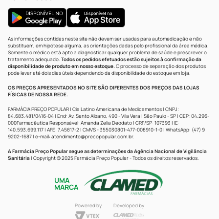
As informações contidas neste site não devem ser usadas para automedicação e não
substituem, em hipótese alguma, as orientações dadas pelo profissional da área médica.
Somente o médico está apto a diagnosticar qualquer problema de saúde e prescrever o
tratamento adequado.
Todos os pedidos efetuados estão sujeitos à confirmação da
disponibilidade de produto em nosso estoque.
O processo de separação dos produtos
pode levar até dois dias úteis dependendo da disponibilidade do estoque em loja.
OS PREÇOS APRESENTADOS NO SITE SÃO DIFERENTES DOS PREÇOS DAS LOJAS
FÍSICAS DE NOSSA REDE.
FARMÁCIA PREÇO POPULAR | Cia Latino Americana de Medicamentos | CNPJ:
84.683.481/0416-04 | End: Av. Santo Albano, 490 - Vila Vera | São Paulo - SP | CEP: 04.296-
000Farmacêutica Responsável: Amanda Zelia Deodato | CRF/SP: 107393 | IE:
140.593.699.117 | AFE: 7.45817-2 | CMVS - 355030801-477-008910-1-0 | WhatsApp: (47) 9
9202-1687 | e-mail:
atendimento@precopopular.com.br
.
A Farmácia Preço Popular segue as determinações da Agência Nacional de Vigilância
Sanitária
| Copyright © 2025 Farmácia Preço Popular - Todos os direitos reservados.
UMA
MARCA
Powered by
Developed by