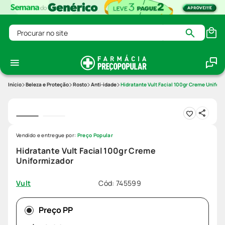
Procurar no site
Beleza e Proteção
Rosto
Anti-idade
Hidratante Vult Facial 100gr Creme Unifor
Vendido e entregue por:
Preço Popular
Hidratante Vult Facial 100gr Creme
Uniformizador
Cód
:
745599
Vult
Preço PP