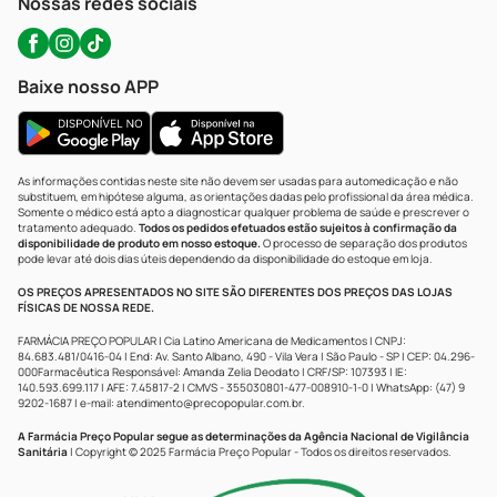
Nossas redes sociais
Baixe nosso APP
As informações contidas neste site não devem ser usadas para automedicação e não
substituem, em hipótese alguma, as orientações dadas pelo profissional da área médica.
Somente o médico está apto a diagnosticar qualquer problema de saúde e prescrever o
tratamento adequado.
Todos os pedidos efetuados estão sujeitos à confirmação da
disponibilidade de produto em nosso estoque.
O processo de separação dos produtos
pode levar até dois dias úteis dependendo da disponibilidade do estoque em loja.
OS PREÇOS APRESENTADOS NO SITE SÃO DIFERENTES DOS PREÇOS DAS LOJAS
FÍSICAS DE NOSSA REDE.
FARMÁCIA PREÇO POPULAR | Cia Latino Americana de Medicamentos | CNPJ:
84.683.481/0416-04 | End: Av. Santo Albano, 490 - Vila Vera | São Paulo - SP | CEP: 04.296-
000Farmacêutica Responsável: Amanda Zelia Deodato | CRF/SP: 107393 | IE:
140.593.699.117 | AFE: 7.45817-2 | CMVS - 355030801-477-008910-1-0 | WhatsApp: (47) 9
9202-1687 | e-mail:
atendimento@precopopular.com.br
.
A Farmácia Preço Popular segue as determinações da Agência Nacional de Vigilância
Sanitária
| Copyright © 2025 Farmácia Preço Popular - Todos os direitos reservados.