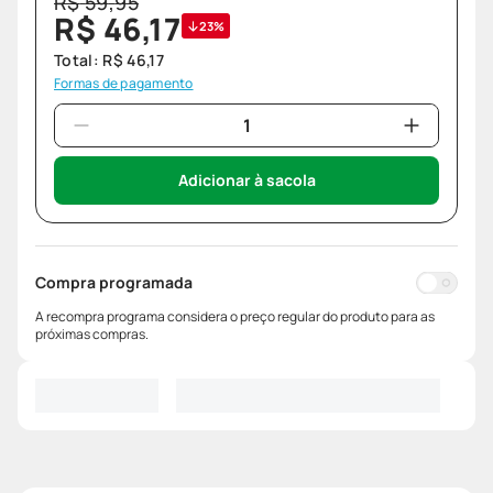
R$
59
,
95
R$
46
,
17
23%
Total:
R$
46
,
17
Formas de pagamento
Adicionar à sacola
Compra programada
A recompra programa considera o preço regular do produto para as
próximas compras.