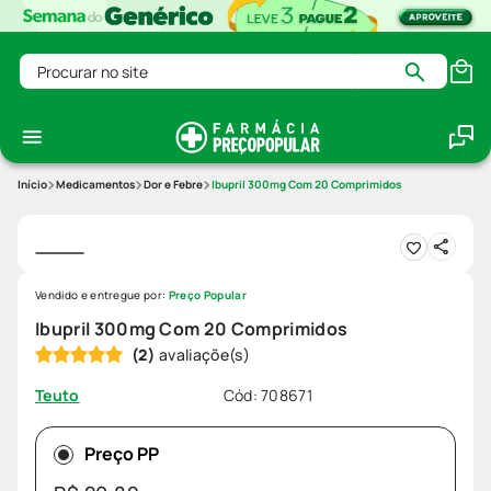
Procurar no site
Medicamentos
Dor e Febre
Ibupril 300mg Com 20 Comprimidos
Vendido e entregue por:
Preço Popular
Ibupril 300mg Com 20 Comprimidos
(
2
)
Cód
:
708671
Teuto
Preço PP