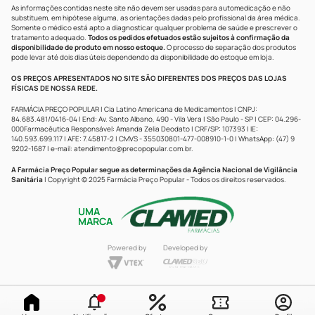
As informações contidas neste site não devem ser usadas para automedicação e não
substituem, em hipótese alguma, as orientações dadas pelo profissional da área médica.
Somente o médico está apto a diagnosticar qualquer problema de saúde e prescrever o
tratamento adequado.
Todos os pedidos efetuados estão sujeitos à confirmação da
disponibilidade de produto em nosso estoque.
O processo de separação dos produtos
pode levar até dois dias úteis dependendo da disponibilidade do estoque em loja.
OS PREÇOS APRESENTADOS NO SITE SÃO DIFERENTES DOS PREÇOS DAS LOJAS
FÍSICAS DE NOSSA REDE.
FARMÁCIA PREÇO POPULAR | Cia Latino Americana de Medicamentos | CNPJ:
84.683.481/0416-04 | End: Av. Santo Albano, 490 - Vila Vera | São Paulo - SP | CEP: 04.296-
000Farmacêutica Responsável: Amanda Zelia Deodato | CRF/SP: 107393 | IE:
140.593.699.117 | AFE: 7.45817-2 | CMVS - 355030801-477-008910-1-0 | WhatsApp: (47) 9
9202-1687 | e-mail:
atendimento@precopopular.com.br
.
A Farmácia Preço Popular segue as determinações da Agência Nacional de Vigilância
Sanitária
| Copyright © 2025 Farmácia Preço Popular - Todos os direitos reservados.
UMA
MARCA
Powered by
Developed by