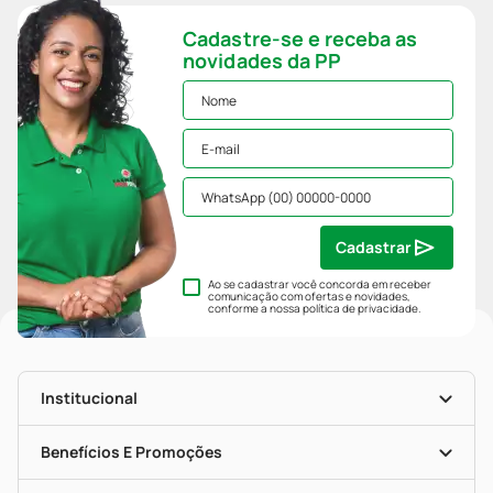
Cadastre-se e receba as
novidades da PP
Cadastrar
Ao se cadastrar você concorda em receber
comunicação com ofertas e novidades,
conforme a nossa
política de privacidade
.
Institucional
História
Nossas Lojas
Benefícios E Promoções
Trabalhe Conosco
Mapa De Categorias
Clube PP