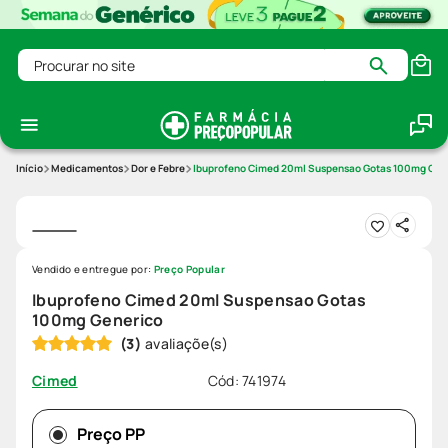
Procurar no site
Medicamentos
Dor e Febre
Ibuprofeno Cimed 20ml Suspensao Gotas 100mg Gen
Vendido e entregue por:
Preço Popular
Ibuprofeno Cimed 20ml Suspensao Gotas
100mg Generico
(
3
)
Cód
:
741974
Cimed
Preço PP