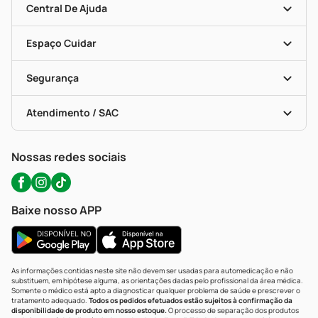
Blog Da PP
Convênios
Central De Ajuda
Seja Uma Loja Parceira
Programa Popular Do Brasil
Encarte De Ofertas
Entrega
Dermaclub
Recompra Programada
Espaço Cuidar
Descontos De Laboratório (PBM)
Compras Com Receita
Cupons E Ofertas
Alomed (tele-Entrega)
Vacinas
Formas De Pagamento
Serviços Farmacêuticos
Segurança
Troca E Devolução
Testes Rápidos
Bulas De A A Z
Autoteste Covid-19
Certificado De Segurança
Políticas De Marketplace
Portal Da Privacidade
Atendimento / SAC
Política De Privacidade
WhatsApp (47) 9202-1687
Atendimento@precopopular.com.br
Nossas redes sociais
Baixe nosso APP
As informações contidas neste site não devem ser usadas para automedicação e não
substituem, em hipótese alguma, as orientações dadas pelo profissional da área médica.
Somente o médico está apto a diagnosticar qualquer problema de saúde e prescrever o
tratamento adequado.
Todos os pedidos efetuados estão sujeitos à confirmação da
disponibilidade de produto em nosso estoque.
O processo de separação dos produtos