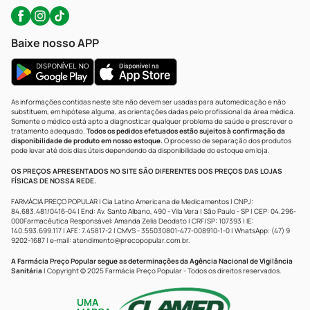
Baixe nosso APP
As informações contidas neste site não devem ser usadas para automedicação e não
substituem, em hipótese alguma, as orientações dadas pelo profissional da área médica.
Somente o médico está apto a diagnosticar qualquer problema de saúde e prescrever o
tratamento adequado.
Todos os pedidos efetuados estão sujeitos à confirmação da
disponibilidade de produto em nosso estoque.
O processo de separação dos produtos
pode levar até dois dias úteis dependendo da disponibilidade do estoque em loja.
OS PREÇOS APRESENTADOS NO SITE SÃO DIFERENTES DOS PREÇOS DAS LOJAS
FÍSICAS DE NOSSA REDE.
FARMÁCIA PREÇO POPULAR | Cia Latino Americana de Medicamentos | CNPJ:
84.683.481/0416-04 | End: Av. Santo Albano, 490 - Vila Vera | São Paulo - SP | CEP: 04.296-
000Farmacêutica Responsável: Amanda Zelia Deodato | CRF/SP: 107393 | IE:
140.593.699.117 | AFE: 7.45817-2 | CMVS - 355030801-477-008910-1-0 | WhatsApp: (47) 9
9202-1687 | e-mail:
atendimento@precopopular.com.br
.
A Farmácia Preço Popular segue as determinações da Agência Nacional de Vigilância
Sanitária
| Copyright © 2025 Farmácia Preço Popular - Todos os direitos reservados.
UMA