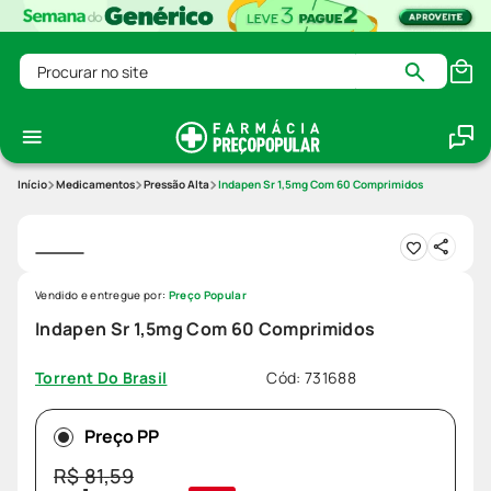
Procurar no site
Medicamentos
Pressão Alta
Indapen Sr 1,5mg Com 60 Comprimidos
Vendido e entregue por:
Preço Popular
Indapen Sr 1,5mg Com 60 Comprimidos
Cód
:
731688
Torrent Do Brasil
Preço PP
R$
81
,
59