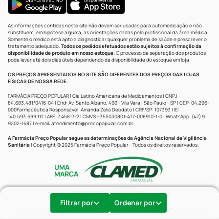
As informações contidas neste site não devem ser usadas para automedicação e não
substituem, em hipótese alguma, as orientações dadas pelo profissional da área médica.
Somente o médico está apto a diagnosticar qualquer problema de saúde e prescrever o
tratamento adequado.
Todos os pedidos efetuados estão sujeitos à confirmação da
disponibilidade de produto em nosso estoque.
O processo de separação dos produtos
pode levar até dois dias úteis dependendo da disponibilidade do estoque em loja.
OS PREÇOS APRESENTADOS NO SITE SÃO DIFERENTES DOS PREÇOS DAS LOJAS
FÍSICAS DE NOSSA REDE.
FARMÁCIA PREÇO POPULAR | Cia Latino Americana de Medicamentos | CNPJ:
84.683.481/0416-04 | End: Av. Santo Albano, 490 - Vila Vera | São Paulo - SP | CEP: 04.296-
000Farmacêutica Responsável: Amanda Zelia Deodato | CRF/SP: 107393 | IE:
140.593.699.117 | AFE: 7.45817-2 | CMVS - 355030801-477-008910-1-0 | WhatsApp: (47) 9
9202-1687 | e-mail:
atendimento@precopopular.com.br
.
A Farmácia Preço Popular segue as determinações da Agência Nacional de Vigilância
Sanitária
| Copyright © 2025 Farmácia Preço Popular - Todos os direitos reservados.
UMA
MARCA
Powered by
Developed by
Filtrar por
Ordenar por