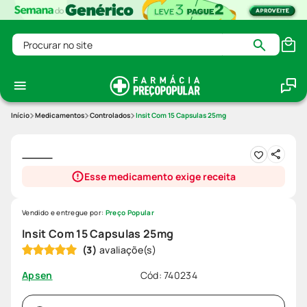
Procurar no site
Medicamentos
Controlados
Insit Com 15 Capsulas 25mg
Esse medicamento exige receita
Vendido e entregue por:
Preço Popular
Insit Com 15 Capsulas 25mg
(
3
)
Cód
:
740234
Apsen