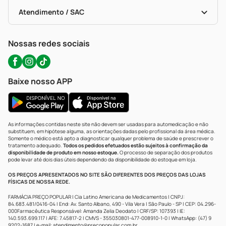
Bulas De A A Z
Autoteste Covid-19
Certificado De Segurança
Políticas De Marketplace
Portal Da Privacidade
Atendimento / SAC
Política De Privacidade
WhatsApp (47) 9202-1687
Atendimento@precopopular.com.br
Nossas redes sociais
Baixe nosso APP
As informações contidas neste site não devem ser usadas para automedicação e não
substituem, em hipótese alguma, as orientações dadas pelo profissional da área médica.
Somente o médico está apto a diagnosticar qualquer problema de saúde e prescrever o
tratamento adequado.
Todos os pedidos efetuados estão sujeitos à confirmação da
disponibilidade de produto em nosso estoque.
O processo de separação dos produtos
pode levar até dois dias úteis dependendo da disponibilidade do estoque em loja.
OS PREÇOS APRESENTADOS NO SITE SÃO DIFERENTES DOS PREÇOS DAS LOJAS
FÍSICAS DE NOSSA REDE.
FARMÁCIA PREÇO POPULAR | Cia Latino Americana de Medicamentos | CNPJ:
84.683.481/0416-04 | End: Av. Santo Albano, 490 - Vila Vera | São Paulo - SP | CEP: 04.296-
000Farmacêutica Responsável: Amanda Zelia Deodato | CRF/SP: 107393 | IE:
140.593.699.117 | AFE: 7.45817-2 | CMVS - 355030801-477-008910-1-0 | WhatsApp: (47) 9
9202-1687 | e-mail:
atendimento@precopopular.com.br
.