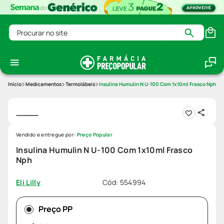
Procurar no site
Medicamentos
Termolábeis
Insulina Humulin N U-100 Com 1x10ml Frasco Nph
Vendido e entregue por:
Preço Popular
Insulina Humulin N U-100 Com 1x10ml Frasco
Nph
Cód
:
554994
Eli Lilly
Preço PP