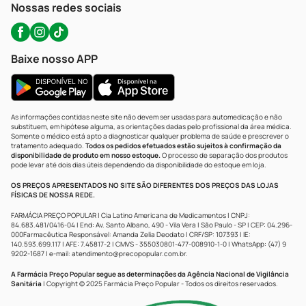
Nossas redes sociais
Baixe nosso APP
As informações contidas neste site não devem ser usadas para automedicação e não
substituem, em hipótese alguma, as orientações dadas pelo profissional da área médica.
Somente o médico está apto a diagnosticar qualquer problema de saúde e prescrever o
tratamento adequado.
Todos os pedidos efetuados estão sujeitos à confirmação da
disponibilidade de produto em nosso estoque.
O processo de separação dos produtos
pode levar até dois dias úteis dependendo da disponibilidade do estoque em loja.
OS PREÇOS APRESENTADOS NO SITE SÃO DIFERENTES DOS PREÇOS DAS LOJAS
FÍSICAS DE NOSSA REDE.
FARMÁCIA PREÇO POPULAR | Cia Latino Americana de Medicamentos | CNPJ:
84.683.481/0416-04 | End: Av. Santo Albano, 490 - Vila Vera | São Paulo - SP | CEP: 04.296-
000Farmacêutica Responsável: Amanda Zelia Deodato | CRF/SP: 107393 | IE:
140.593.699.117 | AFE: 7.45817-2 | CMVS - 355030801-477-008910-1-0 | WhatsApp: (47) 9
9202-1687 | e-mail:
atendimento@precopopular.com.br
.
A Farmácia Preço Popular segue as determinações da Agência Nacional de Vigilância
Sanitária
| Copyright © 2025 Farmácia Preço Popular - Todos os direitos reservados.