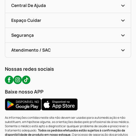
Clube PP
Blog Da PP
Convênios
Central De Ajuda
Seja Uma Loja Parceira
Programa Popular Do Brasil
Encarte De Ofertas
Entrega
Dermaclub
Recompra Programada
Espaço Cuidar
Descontos De Laboratório (PBM)
Compras Com Receita
Cupons E Ofertas
Alomed (tele-Entrega)
Vacinas
Formas De Pagamento
Serviços Farmacêuticos
Segurança
Troca E Devolução
Testes Rápidos
Bulas De A A Z
Autoteste Covid-19
Certificado De Segurança
Políticas De Marketplace
Portal Da Privacidade
Atendimento / SAC
Política De Privacidade
WhatsApp (47) 9202-1687
Atendimento@precopopular.com.br
Nossas redes sociais
Baixe nosso APP
As informações contidas neste site não devem ser usadas para automedicação e não
substituem, em hipótese alguma, as orientações dadas pelo profissional da área médica.
Somente o médico está apto a diagnosticar qualquer problema de saúde e prescrever o
tratamento adequado.
Todos os pedidos efetuados estão sujeitos à confirmação da
disponibilidade de produto em nosso estoque.
O processo de separação dos produtos