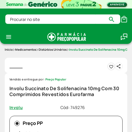
Procurar no site
Medicamentos
Distúrbios Urinários
Involu Succinato De Solifenacina 10mg Co
Vendido e entregue por:
Preço Popular
Involu Succinato De Solifenacina 10mg Com 30
Comprimidos Revestidos Eurofarma
Cód
:
749276
Involu
Preço PP