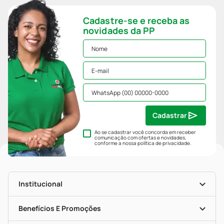
Cadastre-se e receba as
novidades da PP
Cadastrar
Ao se cadastrar você concorda em receber
comunicação com ofertas e novidades,
conforme a nossa
política de privacidade
.
Institucional
História
Nossas Lojas
Benefícios E Promoções
Trabalhe Conosco
Mapa De Categorias