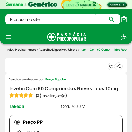
Procurar no site
Medicamentos
Aparelho Digestivo
Úlcera
Inzelm Com 60 Comprimidos Revest
Vendido e entregue por:
Preço Popular
Inzelm Com 60 Comprimidos Revestidos 10mg
(
3
)
Cód
:
740073
Takeda
Preço PP