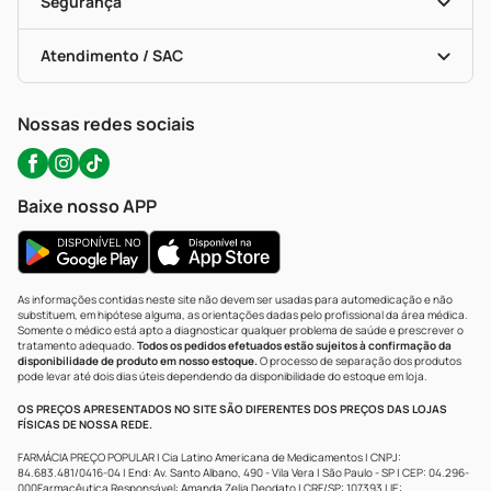
Serviços Farmacêuticos
Segurança
Troca E Devolução
Testes Rápidos
Bulas De A A Z
Autoteste Covid-19
Certificado De Segurança
Políticas De Marketplace
Portal Da Privacidade
Atendimento / SAC
Política De Privacidade
WhatsApp (47) 9202-1687
Atendimento@precopopular.com.br
Nossas redes sociais
Baixe nosso APP
As informações contidas neste site não devem ser usadas para automedicação e não
substituem, em hipótese alguma, as orientações dadas pelo profissional da área médica.
Somente o médico está apto a diagnosticar qualquer problema de saúde e prescrever o
tratamento adequado.
Todos os pedidos efetuados estão sujeitos à confirmação da
disponibilidade de produto em nosso estoque.
O processo de separação dos produtos
pode levar até dois dias úteis dependendo da disponibilidade do estoque em loja.
OS PREÇOS APRESENTADOS NO SITE SÃO DIFERENTES DOS PREÇOS DAS LOJAS
FÍSICAS DE NOSSA REDE.
FARMÁCIA PREÇO POPULAR | Cia Latino Americana de Medicamentos | CNPJ:
84.683.481/0416-04 | End: Av. Santo Albano, 490 - Vila Vera | São Paulo - SP | CEP: 04.296-
000Farmacêutica Responsável: Amanda Zelia Deodato | CRF/SP: 107393 | IE: