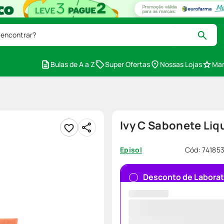
 encontrar?
Bulas de A a Z
Super Ofertas
Nossas Lojas
Mar
Ivy C Sabonete Liq
Cód
:
74185
Episol
Desconto de Laborat