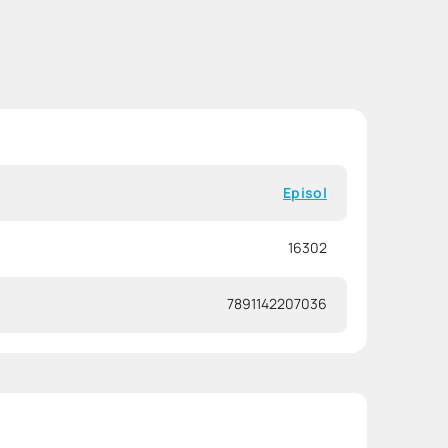
Episol
16302
7891142207036