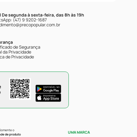
| De segunda à sexta-feira, das 8h às 19h
sApp: (47) 9 9202-1687
dimento@precopopular.com.br
urança
ificado de Segurança
l da Privacidade
ica de Privacidade
e
e
 Somente o
UMA MARCA
ade de produto