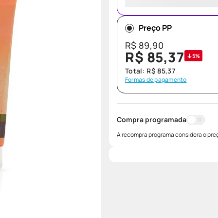
Preço PP
R$
89
,
90
R$
85
,
37
5%
Total:
R$
85
,
37
Formas de pagamento
Compra programada
A recompra programa considera o preç