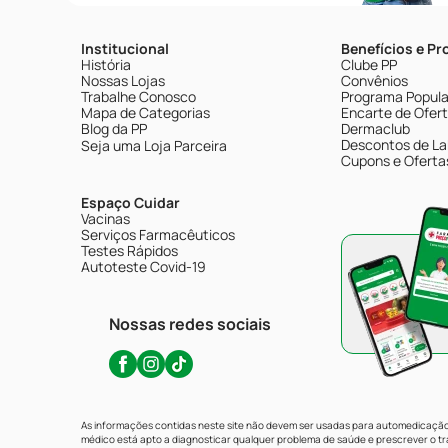
Institucional
Benefícios e P
História
Clube PP
Nossas Lojas
Convênios
Trabalhe Conosco
Programa Popular
Mapa de Categorias
Encarte de Ofer
Blog da PP
Dermaclub
Descontos de La
Seja uma Loja Parceira
Cupons e Oferta
Espaço Cuidar
Vacinas
Serviços Farmacêuticos
Testes Rápidos
Autoteste Covid-19
Nossas redes sociais
As informações contidas neste site não devem ser usadas para automedicação 
médico está apto a diagnosticar qualquer problema de saúde e prescrever o 