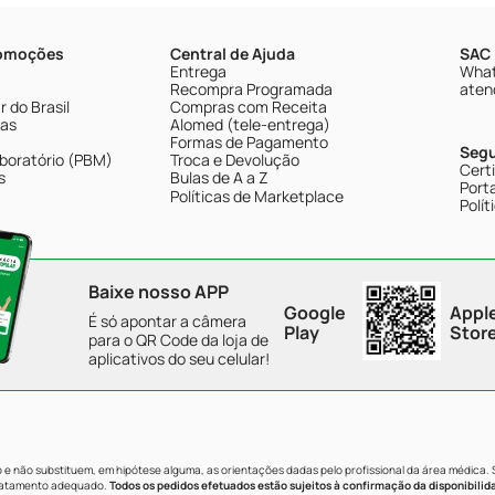
romoções
Central de Ajuda
SAC 
Entrega
What
Recompra Programada
aten
 do Brasil
Compras com Receita
tas
Alomed (tele-entrega)
Formas de Pagamento
Seg
boratório (PBM)
Troca e Devolução
Cert
s
Bulas de A a Z
Porta
Políticas de Marketplace
Polít
Baixe nosso APP
Google
Appl
É só apontar a câmera
Play
Stor
para o QR Code da loja de
aplicativos do seu celular!
e não substituem, em hipótese alguma, as orientações dadas pelo profissional da área médica.
tratamento adequado.
Todos os pedidos efetuados estão sujeitos à confirmação da disponibilid