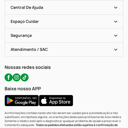
Mapa De Categorias
Clube PP
Blog Da PP
Convênios
Central De Ajuda
Seja Uma Loja Parceira
Programa Popular Do Brasil
Encarte De Ofertas
Entrega
Dermaclub
Recompra Programada
Espaço Cuidar
Descontos De Laboratório (PBM)
Compras Com Receita
Cupons E Ofertas
Alomed (tele-Entrega)
Vacinas
Formas De Pagamento
Serviços Farmacêuticos
Segurança
Troca E Devolução
Testes Rápidos
Bulas De A A Z
Autoteste Covid-19
Certificado De Segurança
Políticas De Marketplace
Portal Da Privacidade
Atendimento / SAC
Política De Privacidade
WhatsApp (47) 9202-1687
Atendimento@precopopular.com.br
Nossas redes sociais
Baixe nosso APP
As informações contidas neste site não devem ser usadas para automedicação e não
substituem, em hipótese alguma, as orientações dadas pelo profissional da área médica.
Somente o médico está apto a diagnosticar qualquer problema de saúde e prescrever o
tratamento adequado.
Todos os pedidos efetuados estão sujeitos à confirmação da