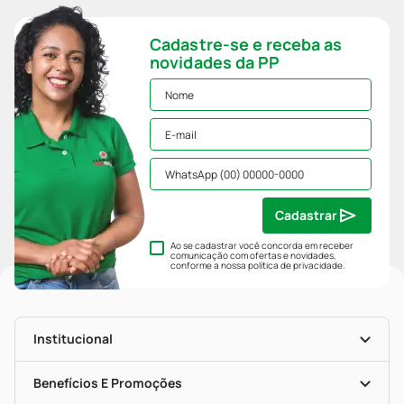
Cadastre-se e receba as
novidades da PP
Cadastrar
Ao se cadastrar você concorda em receber
comunicação com ofertas e novidades,
conforme a nossa
política de privacidade
.
Institucional
História
Nossas Lojas
Benefícios E Promoções
Trabalhe Conosco