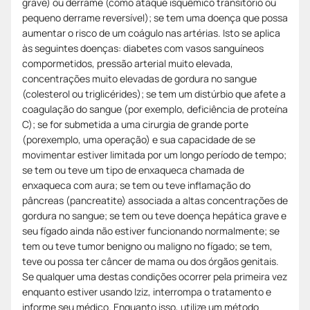
grave) ou derrame (como ataque isquêmico transitório ou
pequeno derrame reversível); se tem uma doença que possa
aumentar o risco de um coágulo nas artérias. Isto se aplica
às seguintes doenças: diabetes com vasos sanguíneos
compormetidos, pressão arterial muito elevada,
concentrações muito elevadas de gordura no sangue
(colesterol ou triglicérides); se tem um distúrbio que afete a
coagulação do sangue (por exemplo, deficiência de proteína
C); se for submetida a uma cirurgia de grande porte
(porexemplo, uma operação) e sua capacidade de se
movimentar estiver limitada por um longo período de tempo;
se tem ou teve um tipo de enxaqueca chamada de
enxaqueca com aura; se tem ou teve inflamação do
pâncreas (pancreatite) associada a altas concentrações de
gordura no sangue; se tem ou teve doença hepática grave e
seu fígado ainda não estiver funcionando normalmente; se
tem ou teve tumor benigno ou maligno no fígado; se tem,
teve ou possa ter câncer de mama ou dos órgãos genitais.
Se qualquer uma destas condições ocorrer pela primeira vez
enquanto estiver usando Iziz, interrompa o tratamento e
informe seu médico. Enquanto isso, utilize um método