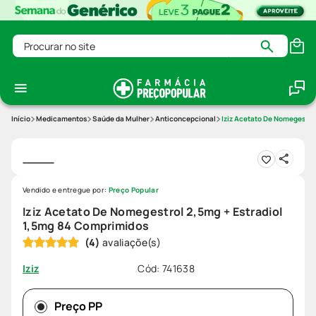
Procurar no site
Medicamentos
Saúde da Mulher
Anticoncepcional
Iziz Acetato De Nomegestro
Vendido e entregue por:
Preço Popular
Iziz Acetato De Nomegestrol 2,5mg + Estradiol
1,5mg 84 Comprimidos
(
4
)
Cód
:
741638
Iziz
Preço PP