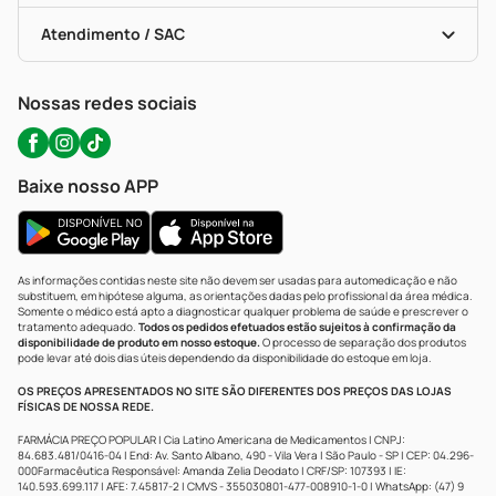
Bulas De A A Z
Autoteste Covid-19
Certificado De Segurança
Políticas De Marketplace
Portal Da Privacidade
Atendimento / SAC
Política De Privacidade
WhatsApp (47) 9202-1687
Atendimento@precopopular.com.br
Nossas redes sociais
Baixe nosso APP
As informações contidas neste site não devem ser usadas para automedicação e não
substituem, em hipótese alguma, as orientações dadas pelo profissional da área médica.
Somente o médico está apto a diagnosticar qualquer problema de saúde e prescrever o
tratamento adequado.
Todos os pedidos efetuados estão sujeitos à confirmação da
disponibilidade de produto em nosso estoque.
O processo de separação dos produtos
pode levar até dois dias úteis dependendo da disponibilidade do estoque em loja.
OS PREÇOS APRESENTADOS NO SITE SÃO DIFERENTES DOS PREÇOS DAS LOJAS
FÍSICAS DE NOSSA REDE.
FARMÁCIA PREÇO POPULAR | Cia Latino Americana de Medicamentos | CNPJ:
84.683.481/0416-04 | End: Av. Santo Albano, 490 - Vila Vera | São Paulo - SP | CEP: 04.296-
000Farmacêutica Responsável: Amanda Zelia Deodato | CRF/SP: 107393 | IE:
140.593.699.117 | AFE: 7.45817-2 | CMVS - 355030801-477-008910-1-0 | WhatsApp: (47) 9