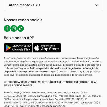
Bulas De A A Z
Autoteste Covid-19
Certificado De Segurança
Políticas De Marketplace
Portal Da Privacidade
Atendimento / SAC
Política De Privacidade
WhatsApp (47) 9202-1687
Atendimento@precopopular.com.br
Nossas redes sociais
Baixe nosso APP
As informações contidas neste site não devem ser usadas para automedicação e não
substituem, em hipótese alguma, as orientações dadas pelo profissional da área médica.
Somente o médico está apto a diagnosticar qualquer problema de saúde e prescrever o
tratamento adequado.
Todos os pedidos efetuados estão sujeitos à confirmação da
disponibilidade de produto em nosso estoque.
O processo de separação dos produtos
pode levar até dois dias úteis dependendo da disponibilidade do estoque em loja.
OS PREÇOS APRESENTADOS NO SITE SÃO DIFERENTES DOS PREÇOS DAS LOJAS
FÍSICAS DE NOSSA REDE.
FARMÁCIA PREÇO POPULAR | Cia Latino Americana de Medicamentos | CNPJ:
84.683.481/0416-04 | End: Av. Santo Albano, 490 - Vila Vera | São Paulo - SP | CEP: 04.296-
000Farmacêutica Responsável: Amanda Zelia Deodato | CRF/SP: 107393 | IE:
140.593.699.117 | AFE: 7.45817-2 | CMVS - 355030801-477-008910-1-0 | WhatsApp: (47) 9
9202-1687 | e-mail:
atendimento@precopopular.com.br
.