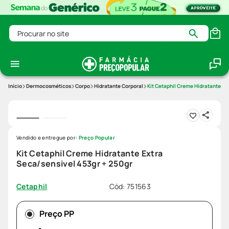
Procurar no site
Dermocosméticos
Corpo
Hidratante Corporal
Kit Cetaphil Creme Hidratante Ex
Vendido e entregue por:
Preço Popular
Kit Cetaphil Creme Hidratante Extra
Seca/sensivel 453gr + 250gr
Cód
:
751563
Cetaphil
Preço PP