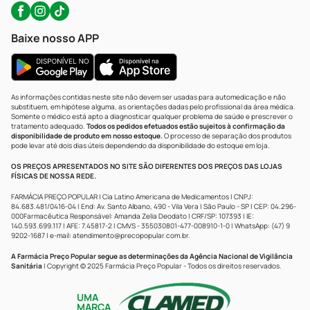
Baixe nosso APP
As informações contidas neste site não devem ser usadas para automedicação e não
substituem, em hipótese alguma, as orientações dadas pelo profissional da área médica.
Somente o médico está apto a diagnosticar qualquer problema de saúde e prescrever o
tratamento adequado.
Todos os pedidos efetuados estão sujeitos à confirmação da
disponibilidade de produto em nosso estoque.
O processo de separação dos produtos
pode levar até dois dias úteis dependendo da disponibilidade do estoque em loja.
OS PREÇOS APRESENTADOS NO SITE SÃO DIFERENTES DOS PREÇOS DAS LOJAS
FÍSICAS DE NOSSA REDE.
FARMÁCIA PREÇO POPULAR | Cia Latino Americana de Medicamentos | CNPJ:
84.683.481/0416-04 | End: Av. Santo Albano, 490 - Vila Vera | São Paulo - SP | CEP: 04.296-
000Farmacêutica Responsável: Amanda Zelia Deodato | CRF/SP: 107393 | IE:
140.593.699.117 | AFE: 7.45817-2 | CMVS - 355030801-477-008910-1-0 | WhatsApp: (47) 9
9202-1687 | e-mail:
atendimento@precopopular.com.br
.
A Farmácia Preço Popular segue as determinações da Agência Nacional de Vigilância
Sanitária
| Copyright © 2025 Farmácia Preço Popular - Todos os direitos reservados.
UMA
MARCA