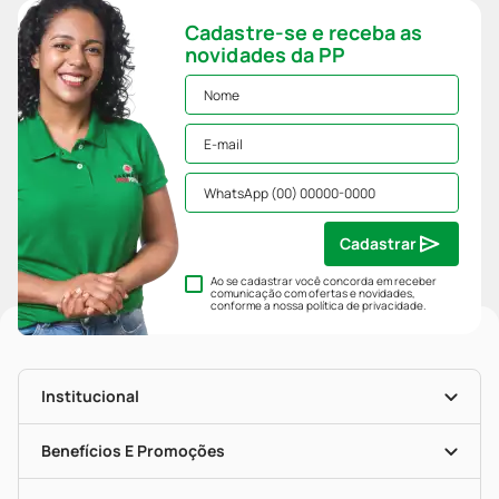
Cadastre-se e receba as
novidades da PP
Cadastrar
Ao se cadastrar você concorda em receber
comunicação com ofertas e novidades,
conforme a nossa
política de privacidade
.
Institucional
História
Nossas Lojas
Benefícios E Promoções
Trabalhe Conosco
Mapa De Categorias
Clube PP