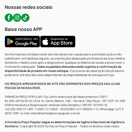
Atendimento@precopopular.com.br
Nossas redes sociais
Baixe nosso APP
As informações contidas neste site não devem ser usadas para automedicação e não
substituem, em hipótese alguma, as orientações dadas pelo profissional da área médica.
Somente o médico está apto a diagnosticar qualquer problema de saúde e prescrever o
tratamento adequado.
Todos os pedidos efetuados estão sujeitos à confirmação da
disponibilidade de produto em nosso estoque.
O processo de separação dos produtos
pode levar até dois dias úteis dependendo da disponibilidade do estoque em loja.
OS PREÇOS APRESENTADOS NO SITE SÃO DIFERENTES DOS PREÇOS DAS LOJAS
FÍSICAS DE NOSSA REDE.
FARMÁCIA PREÇO POPULAR | Cia Latino Americana de Medicamentos | CNPJ:
84.683.481/0416-04 | End: Av. Santo Albano, 490 - Vila Vera | São Paulo - SP | CEP: 04.296-
000Farmacêutica Responsável: Amanda Zelia Deodato | CRF/SP: 107393 | IE:
140.593.699.117 | AFE: 7.45817-2 | CMVS - 355030801-477-008910-1-0 | WhatsApp: (47) 9
9202-1687 | e-mail:
atendimento@precopopular.com.br
.
A Farmácia Preço Popular segue as determinações da Agência Nacional de Vigilância
Sanitária
| Copyright © 2025 Farmácia Preço Popular - Todos os direitos reservados.