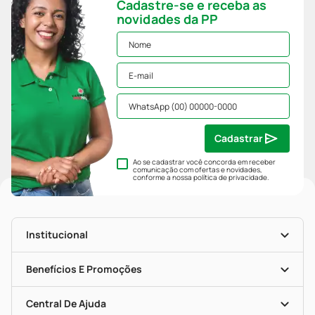
Cadastre-se e receba as
novidades da PP
Cadastrar
Ao se cadastrar você concorda em receber
comunicação com ofertas e novidades,
conforme a nossa
política de privacidade
.
Institucional
História
Nossas Lojas
Benefícios E Promoções
Trabalhe Conosco
Mapa De Categorias
Clube PP
Blog Da PP
Convênios
Central De Ajuda
Seja Uma Loja Parceira
Programa Popular Do Brasil