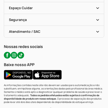
Encarte De Ofertas
Entrega
Dermaclub
Recompra Programada
Espaço Cuidar
Descontos De Laboratório (PBM)
Compras Com Receita
Cupons E Ofertas
Alomed (tele-Entrega)
Vacinas
Formas De Pagamento
Serviços Farmacêuticos
Segurança
Troca E Devolução
Testes Rápidos
Bulas De A A Z
Autoteste Covid-19
Certificado De Segurança
Políticas De Marketplace
Portal Da Privacidade
Atendimento / SAC
Política De Privacidade
WhatsApp (47) 9202-1687
Atendimento@precopopular.com.br
Nossas redes sociais
Baixe nosso APP
As informações contidas neste site não devem ser usadas para automedicação e não
substituem, em hipótese alguma, as orientações dadas pelo profissional da área médica.
Somente o médico está apto a diagnosticar qualquer problema de saúde e prescrever o
tratamento adequado.
Todos os pedidos efetuados estão sujeitos à confirmação da
disponibilidade de produto em nosso estoque.
O processo de separação dos produtos
pode levar até dois dias úteis dependendo da disponibilidade do estoque em loja.