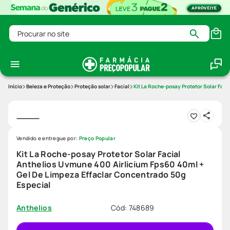
Procurar no site
Beleza e Proteção
Proteção solar
Facial
Kit La Roche-posay Protetor Solar Fac
Vendido e entregue por:
Preço Popular
Kit La Roche-posay Protetor Solar Facial
Anthelios Uvmune 400 Airlicium Fps60 40ml +
Gel De Limpeza Effaclar Concentrado 50g
Especial
Cód
:
748689
Anthelios