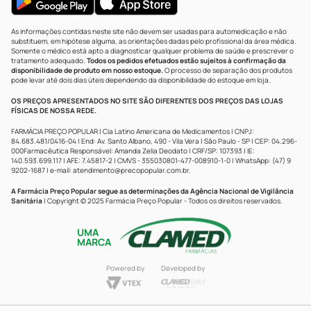
As informações contidas neste site não devem ser usadas para automedicação e não
substituem, em hipótese alguma, as orientações dadas pelo profissional da área médica.
Somente o médico está apto a diagnosticar qualquer problema de saúde e prescrever o
tratamento adequado.
Todos os pedidos efetuados estão sujeitos à confirmação da
disponibilidade de produto em nosso estoque.
O processo de separação dos produtos
pode levar até dois dias úteis dependendo da disponibilidade do estoque em loja.
OS PREÇOS APRESENTADOS NO SITE SÃO DIFERENTES DOS PREÇOS DAS LOJAS
FÍSICAS DE NOSSA REDE.
FARMÁCIA PREÇO POPULAR | Cia Latino Americana de Medicamentos | CNPJ:
84.683.481/0416-04 | End: Av. Santo Albano, 490 - Vila Vera | São Paulo - SP | CEP: 04.296-
000Farmacêutica Responsável: Amanda Zelia Deodato | CRF/SP: 107393 | IE:
140.593.699.117 | AFE: 7.45817-2 | CMVS - 355030801-477-008910-1-0 | WhatsApp: (47) 9
9202-1687 | e-mail:
atendimento@precopopular.com.br
.
A Farmácia Preço Popular segue as determinações da Agência Nacional de Vigilância
Sanitária
| Copyright © 2025 Farmácia Preço Popular - Todos os direitos reservados.
UMA
MARCA
Powered by
Developed by