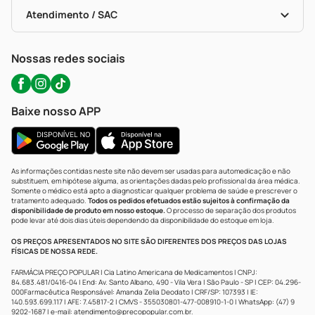
Bulas De A A Z
Autoteste Covid-19
Certificado De Segurança
Políticas De Marketplace
Portal Da Privacidade
Atendimento / SAC
Política De Privacidade
WhatsApp (47) 9202-1687
Atendimento@precopopular.com.br
Nossas redes sociais
Baixe nosso APP
As informações contidas neste site não devem ser usadas para automedicação e não
substituem, em hipótese alguma, as orientações dadas pelo profissional da área médica.
Somente o médico está apto a diagnosticar qualquer problema de saúde e prescrever o
tratamento adequado.
Todos os pedidos efetuados estão sujeitos à confirmação da
disponibilidade de produto em nosso estoque.
O processo de separação dos produtos
pode levar até dois dias úteis dependendo da disponibilidade do estoque em loja.
OS PREÇOS APRESENTADOS NO SITE SÃO DIFERENTES DOS PREÇOS DAS LOJAS
FÍSICAS DE NOSSA REDE.
FARMÁCIA PREÇO POPULAR | Cia Latino Americana de Medicamentos | CNPJ:
84.683.481/0416-04 | End: Av. Santo Albano, 490 - Vila Vera | São Paulo - SP | CEP: 04.296-
000Farmacêutica Responsável: Amanda Zelia Deodato | CRF/SP: 107393 | IE:
140.593.699.117 | AFE: 7.45817-2 | CMVS - 355030801-477-008910-1-0 | WhatsApp: (47) 9
9202-1687 | e-mail:
atendimento@precopopular.com.br
.