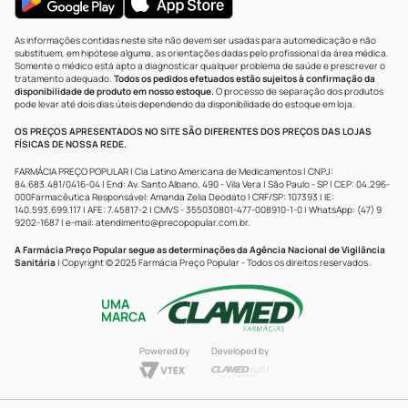
As informações contidas neste site não devem ser usadas para automedicação e não
substituem, em hipótese alguma, as orientações dadas pelo profissional da área médica.
Somente o médico está apto a diagnosticar qualquer problema de saúde e prescrever o
tratamento adequado.
Todos os pedidos efetuados estão sujeitos à confirmação da
disponibilidade de produto em nosso estoque.
O processo de separação dos produtos
pode levar até dois dias úteis dependendo da disponibilidade do estoque em loja.
OS PREÇOS APRESENTADOS NO SITE SÃO DIFERENTES DOS PREÇOS DAS LOJAS
FÍSICAS DE NOSSA REDE.
FARMÁCIA PREÇO POPULAR | Cia Latino Americana de Medicamentos | CNPJ:
84.683.481/0416-04 | End: Av. Santo Albano, 490 - Vila Vera | São Paulo - SP | CEP: 04.296-
000Farmacêutica Responsável: Amanda Zelia Deodato | CRF/SP: 107393 | IE:
140.593.699.117 | AFE: 7.45817-2 | CMVS - 355030801-477-008910-1-0 | WhatsApp: (47) 9
9202-1687 | e-mail:
atendimento@precopopular.com.br
.
A Farmácia Preço Popular segue as determinações da Agência Nacional de Vigilância
Sanitária
| Copyright © 2025 Farmácia Preço Popular - Todos os direitos reservados.
UMA
MARCA
Powered by
Developed by