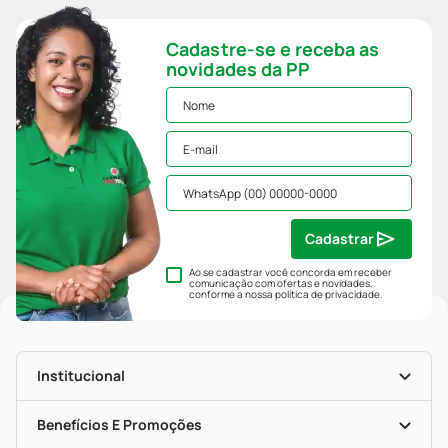
Cadastre-se e receba as
novidades da PP
Cadastrar
Ao se cadastrar você concorda em receber
comunicação com ofertas e novidades,
conforme a nossa
política de privacidade
.
Institucional
História
Nossas Lojas
Benefícios E Promoções
Trabalhe Conosco