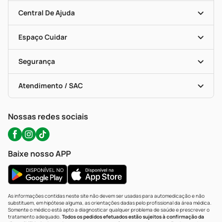
Mapa De Categorias
Clube PP
Blog Da PP
Convênios
Central De Ajuda
Seja Uma Loja Parceira
Programa Popular Do Brasil
Encarte De Ofertas
Entrega
Dermaclub
Recompra Programada
Espaço Cuidar
Descontos De Laboratório (PBM)
Compras Com Receita
Cupons E Ofertas
Alomed (tele-Entrega)
Vacinas
Formas De Pagamento
Serviços Farmacêuticos
Segurança
Troca E Devolução
Testes Rápidos
Bulas De A A Z
Autoteste Covid-19
Certificado De Segurança
Políticas De Marketplace
Portal Da Privacidade
Atendimento / SAC
Política De Privacidade
WhatsApp (47) 9202-1687
Atendimento@precopopular.com.br
Nossas redes sociais
Baixe nosso APP
As informações contidas neste site não devem ser usadas para automedicação e não
substituem, em hipótese alguma, as orientações dadas pelo profissional da área médica.
Somente o médico está apto a diagnosticar qualquer problema de saúde e prescrever o
tratamento adequado.
Todos os pedidos efetuados estão sujeitos à confirmação da