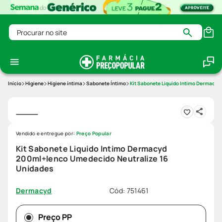
Procurar no site
Higiene
Higiene íntima
Sabonete Íntimo
Kit Sabonete Liquido Intimo Dermacy
Vendido e entregue por:
Preço Popular
Kit Sabonete Liquido Intimo Dermacyd
200ml+lenco Umedecido Neutralize 16
Unidades
Cód
:
751461
Dermacyd
Preço PP