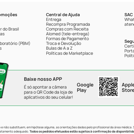
romoções
Central de Ajuda
SAC 
Entrega
What
Recompra Programada
aten
 do Brasil
Compras com Receita
tas
Alomed (tele-entrega)
Formas de Pagamento
Seg
boratório (PBM)
Troca e Devolução
Cert
s
Bulas de A a Z
Porta
Políticas de Marketplace
Polít
Baixe nosso APP
Google
Appl
É só apontar a câmera
Play
Stor
para o QR Code da loja de
aplicativos do seu celular!
e não substituem, em hipótese alguma, as orientações dadas pelo profissional da área médica.
tratamento adequado.
Todos os pedidos efetuados estão sujeitos à confirmação da disponibilid