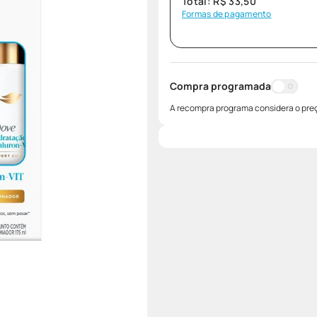
Total:
R$
33
,
50
Formas de pagamento
Compra programada
A recompra programa considera o preç