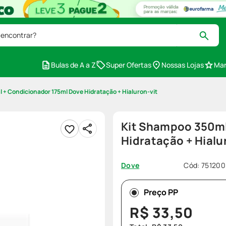
 encontrar?
Bulas de A a Z
Super Ofertas
Nossas Lojas
Mar
 + Condicionador 175ml Dove Hidratação + Hialuron-vit
Kit Shampoo 350ml
Hidratação + Hialu
Cód
:
751200
Dove
Preço PP
R$
33
,
50