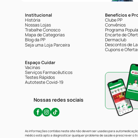
Institucional
Benefícios e P
História
Clube PP
Nossas Lojas
Convênios
Trabalhe Conosco
Programa Popular
Mapa de Categorias
Encarte de Ofer
Blog da PP
Dermaclub
Descontos de La
Seja uma Loja Parceira
Cupons e Oferta
Espaço Cuidar
Vacinas
Serviços Farmacêuticos
Testes Rápidos
Autoteste Covid-19
Nossas redes sociais
As informações contidas neste site não devem ser usadas para automedicação 
médico está apto a diagnosticar qualquer problema de saúde e prescrever o 