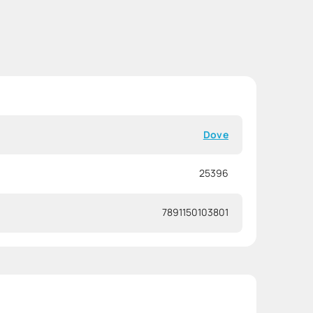
Dove
25396
7891150103801