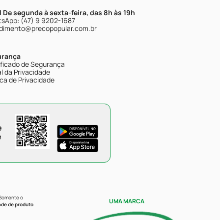
| De segunda à sexta-feira, das 8h às 19h
sApp: (47) 9 9202-1687
dimento@precopopular.com.br
urança
ificado de Segurança
l da Privacidade
ica de Privacidade
e
e
 Somente o
UMA MARCA
ade de produto