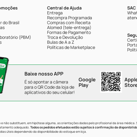
romoções
Central de Ajuda
SAC 
Entrega
What
Recompra Programada
aten
 do Brasil
Compras com Receita
tas
Alomed (tele-entrega)
Formas de Pagamento
Seg
boratório (PBM)
Troca e Devolução
Cert
s
Bulas de A a Z
Porta
Políticas de Marketplace
Polít
Baixe nosso APP
Google
Appl
É só apontar a câmera
Play
Stor
para o QR Code da loja de
aplicativos do seu celular!
e não substituem, em hipótese alguma, as orientações dadas pelo profissional da área médica.
tratamento adequado.
Todos os pedidos efetuados estão sujeitos à confirmação da disponibilid
dias úteis dependendo da disponibilidade do estoque em loja.