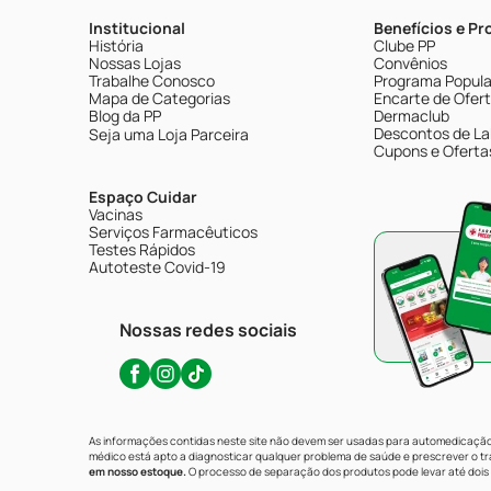
Institucional
Benefícios e P
História
Clube PP
Nossas Lojas
Convênios
Trabalhe Conosco
Programa Popular
Mapa de Categorias
Encarte de Ofer
Blog da PP
Dermaclub
Descontos de La
Seja uma Loja Parceira
Cupons e Oferta
Espaço Cuidar
Vacinas
Serviços Farmacêuticos
Testes Rápidos
Autoteste Covid-19
Nossas redes sociais
As informações contidas neste site não devem ser usadas para automedicação 
médico está apto a diagnosticar qualquer problema de saúde e prescrever o 
em nosso estoque.
O processo de separação dos produtos pode levar até dois 