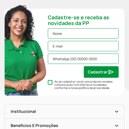
Cadastre-se e receba as
novidades da PP
Cadastrar
Ao se cadastrar você concorda em receber
comunicação com ofertas e novidades,
conforme a nossa
política de privacidade
.
Institucional
História
Nossas Lojas
Benefícios E Promoções