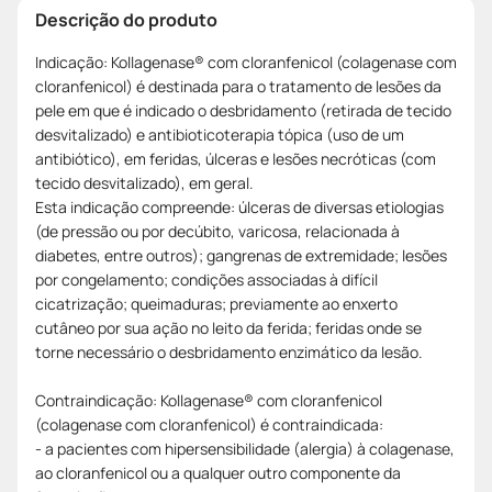
Descrição do produto
Indicação: Kollagenase® com cloranfenicol (colagenase com
cloranfenicol) é destinada para o tratamento de lesões da
pele em que é indicado o desbridamento (retirada de tecido
desvitalizado) e antibioticoterapia tópica (uso de um
antibiótico), em feridas, úlceras e lesões necróticas (com
tecido desvitalizado), em geral.
Esta indicação compreende: úlceras de diversas etiologias
(de pressão ou por decúbito, varicosa, relacionada à
diabetes, entre outros); gangrenas de extremidade; lesões
por congelamento; condições associadas à difícil
cicatrização; queimaduras; previamente ao enxerto
cutâneo por sua ação no leito da ferida; feridas onde se
torne necessário o desbridamento enzimático da lesão.
Contraindicação: Kollagenase® com cloranfenicol
(colagenase com cloranfenicol) é contraindicada:
- a pacientes com hipersensibilidade (alergia) à colagenase,
ao cloranfenicol ou a qualquer outro componente da