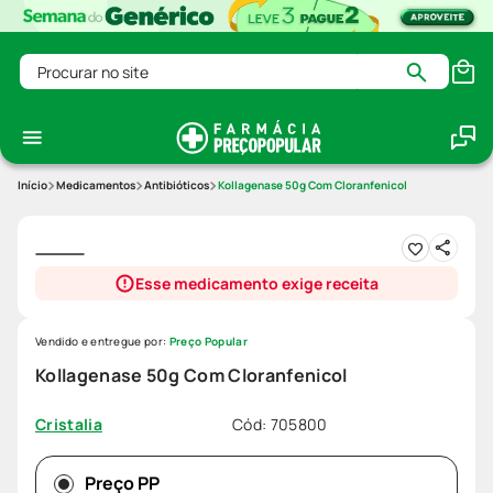
Procurar no site
Medicamentos
Antibióticos
Kollagenase 50g Com Cloranfenicol
Esse medicamento exige receita
Vendido e entregue por:
Preço Popular
Kollagenase 50g Com Cloranfenicol
Cód
:
705800
Cristalia
Preço PP