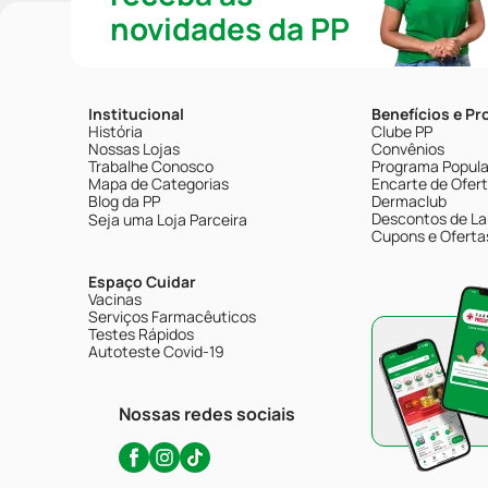
novidades da PP
Institucional
Benefícios e P
História
Clube PP
Nossas Lojas
Convênios
Trabalhe Conosco
Programa Popular
Mapa de Categorias
Encarte de Ofer
Blog da PP
Dermaclub
Descontos de La
Seja uma Loja Parceira
Cupons e Oferta
Espaço Cuidar
Vacinas
Serviços Farmacêuticos
Testes Rápidos
Autoteste Covid-19
Nossas redes sociais