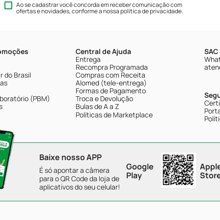
Ao se cadastrar você concorda em receber comunicação com
ofertas e novidades, conforme a nossa
política de privacidade
.
romoções
Central de Ajuda
SAC 
Entrega
What
Recompra Programada
aten
 do Brasil
Compras com Receita
tas
Alomed (tele-entrega)
Formas de Pagamento
Seg
boratório (PBM)
Troca e Devolução
Cert
s
Bulas de A a Z
Porta
Políticas de Marketplace
Polít
Baixe nosso APP
Google
Appl
É só apontar a câmera
Play
Stor
para o QR Code da loja de
aplicativos do seu celular!