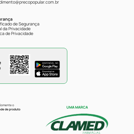
dimento@precopopular.com.br
urança
ificado de Segurança
l da Privacidade
ica de Privacidade
e
e
 Somente o
UMA MARCA
ade de produto