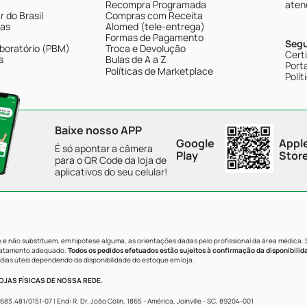
Recompra Programada
aten
 do Brasil
Compras com Receita
tas
Alomed (tele-entrega)
Formas de Pagamento
Seg
boratório (PBM)
Troca e Devolução
Cert
s
Bulas de A a Z
Porta
Políticas de Marketplace
Polít
Baixe nosso APP
Google
Appl
É só apontar a câmera
Play
Stor
para o QR Code da loja de
aplicativos do seu celular!
e não substituem, em hipótese alguma, as orientações dadas pelo profissional da área médica.
tratamento adequado.
Todos os pedidos efetuados estão sujeitos à confirmação da disponibilid
dias úteis dependendo da disponibilidade do estoque em loja.
JAS FÍSICAS DE NOSSA REDE.
481/0151-07 | End: R. Dr. João Colin, 1865 - América, Joinville - SC, 89204-001