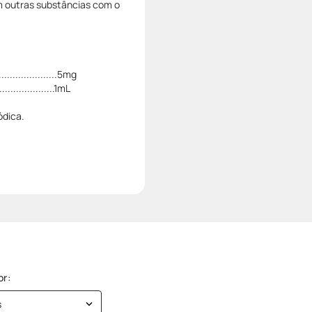
outras substâncias com o
.....................5mg
.....................1mL
ódica.
s