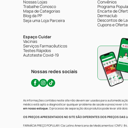
Nossas Lojas
Convênios
Trabalhe Conosco
Programa Popular
Mapa de Categorias
Encarte de Ofer
Blog da PP
Dermaclub
Descontos de La
Seja uma Loja Parceira
Cupons e Oferta
Espaço Cuidar
Vacinas
Serviços Farmacêuticos
Testes Rápidos
Autoteste Covid-19
Nossas redes sociais
As informações contidas neste site não devem ser usadas para automedicação 
médico está apto a diagnosticar qualquer problema de saúde e prescrever o 
em nosso estoque.
O processo de separação dos produtos pode levar até dois 
OS PREÇOS APRESENTADOS NO SITE SÃO DIFERENTES DOS PREÇOS DAS LO
FARMÁCIA PREÇO POPULAR | Cia Latino Americana de Medicamentos | CNPJ: 84.683.