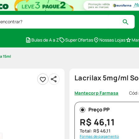
 encontrar?
Bulas de A a Z
Super Ofertas
Nossas Lojas
Mar
a 15ml
Lacrilax 5mg/ml So
Cód
Mantecorp Farmasa
Preço PP
R$
46
,
11
Total:
R$
46
,
11
Formas de pagamento