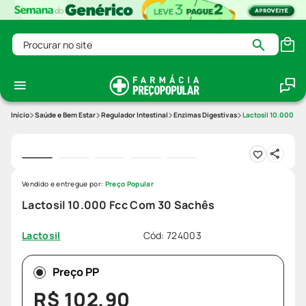
Procurar no site
Saúde e Bem Estar
Regulador Intestinal
Enzimas Digestivas
Lactosil 10.000 F
Vendido e entregue por:
Preço Popular
Lactosil 10.000 Fcc Com 30 Sachês
Cód
:
724003
Lactosil
Preço PP
R$
102
,
90