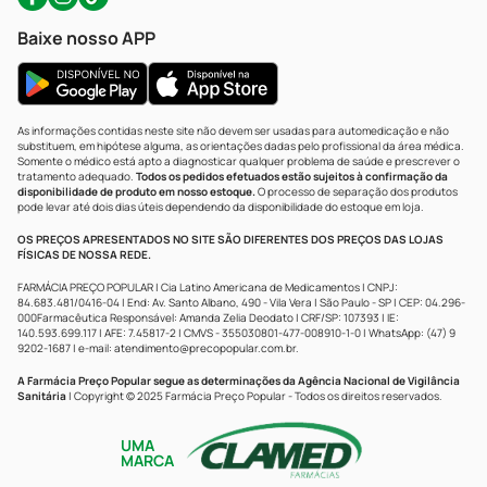
Baixe nosso APP
As informações contidas neste site não devem ser usadas para automedicação e não
substituem, em hipótese alguma, as orientações dadas pelo profissional da área médica.
Somente o médico está apto a diagnosticar qualquer problema de saúde e prescrever o
tratamento adequado.
Todos os pedidos efetuados estão sujeitos à confirmação da
disponibilidade de produto em nosso estoque.
O processo de separação dos produtos
pode levar até dois dias úteis dependendo da disponibilidade do estoque em loja.
OS PREÇOS APRESENTADOS NO SITE SÃO DIFERENTES DOS PREÇOS DAS LOJAS
FÍSICAS DE NOSSA REDE.
FARMÁCIA PREÇO POPULAR | Cia Latino Americana de Medicamentos | CNPJ:
84.683.481/0416-04 | End: Av. Santo Albano, 490 - Vila Vera | São Paulo - SP | CEP: 04.296-
000Farmacêutica Responsável: Amanda Zelia Deodato | CRF/SP: 107393 | IE:
140.593.699.117 | AFE: 7.45817-2 | CMVS - 355030801-477-008910-1-0 | WhatsApp: (47) 9
9202-1687 | e-mail:
atendimento@precopopular.com.br
.
A Farmácia Preço Popular segue as determinações da Agência Nacional de Vigilância
Sanitária
| Copyright © 2025 Farmácia Preço Popular - Todos os direitos reservados.
UMA
MARCA