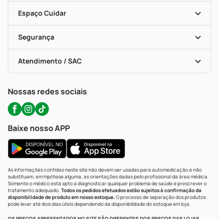
Encarte De Ofertas
Entrega
Dermaclub
Recompra Programada
Espaço Cuidar
Descontos De Laboratório (PBM)
Compras Com Receita
Cupons E Ofertas
Alomed (tele-Entrega)
Vacinas
Formas De Pagamento
Serviços Farmacêuticos
Segurança
Troca E Devolução
Testes Rápidos
Bulas De A A Z
Autoteste Covid-19
Certificado De Segurança
Políticas De Marketplace
Portal Da Privacidade
Atendimento / SAC
Política De Privacidade
WhatsApp (47) 9202-1687
Atendimento@precopopular.com.br
Nossas redes sociais
Baixe nosso APP
As informações contidas neste site não devem ser usadas para automedicação e não
substituem, em hipótese alguma, as orientações dadas pelo profissional da área médica.
Somente o médico está apto a diagnosticar qualquer problema de saúde e prescrever o
tratamento adequado.
Todos os pedidos efetuados estão sujeitos à confirmação da
disponibilidade de produto em nosso estoque.
O processo de separação dos produtos
pode levar até dois dias úteis dependendo da disponibilidade do estoque em loja.
OS PREÇOS APRESENTADOS NO SITE SÃO DIFERENTES DOS PREÇOS DAS LOJAS