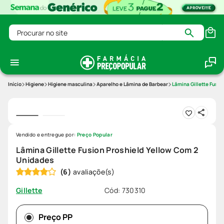
Procurar no site
Higiene
Higiene masculina
Aparelho e Lâmina de Barbear
Lâmina Gillette Fusio
Vendido e entregue por:
Preço Popular
Lâmina Gillette Fusion Proshield Yellow Com 2
Unidades
(
6
)
Cód
:
730310
Gillette
Preço PP