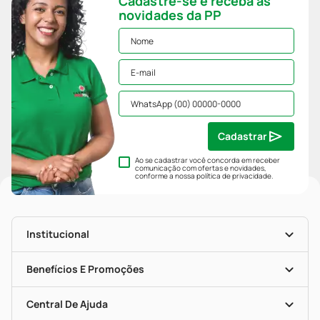
Cadastre-se e receba as
novidades da PP
Cadastrar
Ao se cadastrar você concorda em receber
comunicação com ofertas e novidades,
conforme a nossa
política de privacidade
.
Institucional
História
Nossas Lojas
Benefícios E Promoções
Trabalhe Conosco
Mapa De Categorias
Clube PP
Blog Da PP
Convênios
Central De Ajuda
Seja Uma Loja Parceira
Programa Popular Do Brasil