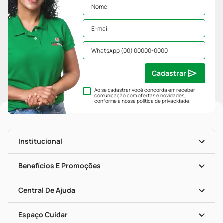
Cadastrar
Ao se cadastrar você concorda em receber
comunicação com ofertas e novidades,
conforme a nossa
política de privacidade
.
Institucional
História
Nossas Lojas
Benefícios E Promoções
Trabalhe Conosco
Mapa De Categorias
Clube PP
Blog Da PP
Convênios
Central De Ajuda
Seja Uma Loja Parceira
Programa Popular Do Brasil
Encarte De Ofertas
Entrega
Dermaclub
Recompra Programada
Espaço Cuidar
Descontos De Laboratório (PBM)
Compras Com Receita