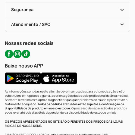
Cupons E Ofertas
Alomed (tele-Entrega)
Vacinas
Formas De Pagamento
Serviços Farmacêuticos
Segurança
Troca E Devolução
Testes Rápidos
Bulas De A A Z
Autoteste Covid-19
Certificado De Segurança
Políticas De Marketplace
Portal Da Privacidade
Atendimento / SAC
Política De Privacidade
WhatsApp (47) 9202-1687
Atendimento@precopopular.com.br
Nossas redes sociais
Baixe nosso APP
As informações contidas neste site não devem ser usadas para automedicação e não
substituem, em hipótese alguma, as orientações dadas pelo profissional da área médica.
Somente o médico está apto a diagnosticar qualquer problema de saúde e prescrever o
tratamento adequado.
Todos os pedidos efetuados estão sujeitos à confirmação da
disponibilidade de produto em nosso estoque.
O processo de separação dos produtos
pode levar até dois dias úteis dependendo da disponibilidade do estoque em loja.
OS PREÇOS APRESENTADOS NO SITE SÃO DIFERENTES DOS PREÇOS DAS LOJAS
FÍSICAS DE NOSSA REDE.
FARMÁCIA PREÇO POPULAR | Cia Latino Americana de Medicamentos | CNPJ: