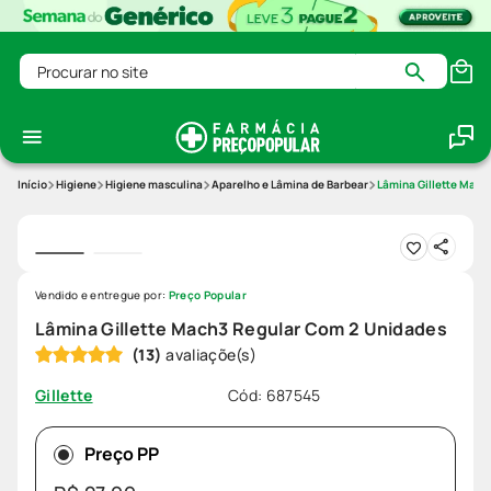
Procurar no site
Higiene
Higiene masculina
Aparelho e Lâmina de Barbear
Lâmina Gillette Mach
Vendido e entregue por:
Preço Popular
Lâmina Gillette Mach3 Regular Com 2 Unidades
(
13
)
Cód
:
687545
Gillette
Preço PP