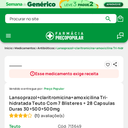
Procurar no site
Medicamentos
Antibióticos
Lansoprazol+claritromicina+amoxicilina Tri-hidra
Esse medicamento exige receita
Vendido e entregue por:
Preço Popular
Lansoprazol+claritromicina+amoxicilina Tri-
hidratada Teuto Com 7 Blisteres + 28 Capsulas
Duras 30+500+500mg
(
1
)
Cód
:
713649
Teuto