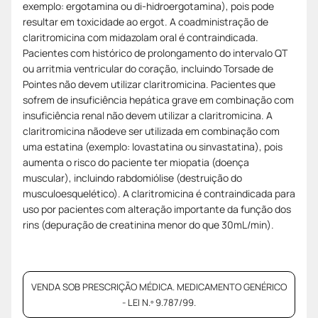
exemplo: ergotamina ou di-hidroergotamina), pois pode
resultar em toxicidade ao ergot. A coadministração de
claritromicina com midazolam oral é contraindicada.
Pacientes com histórico de prolongamento do intervalo QT
ou arritmia ventricular do coração, incluindo Torsade de
Pointes não devem utilizar claritromicina. Pacientes que
sofrem de insuficiência hepática grave em combinação com
insuficiência renal não devem utilizar a claritromicina. A
claritromicina nãodeve ser utilizada em combinação com
uma estatina (exemplo: lovastatina ou sinvastatina), pois
aumenta o risco do paciente ter miopatia (doença
muscular), incluindo rabdomiólise (destruição do
musculoesquelético). A claritromicina é contraindicada para
uso por pacientes com alteração importante da função dos
rins (depuração de creatinina menor do que 30mL/min).
VENDA SOB PRESCRIÇÃO MÉDICA. MEDICAMENTO GENÉRICO
- LEI N.º 9.787/99.