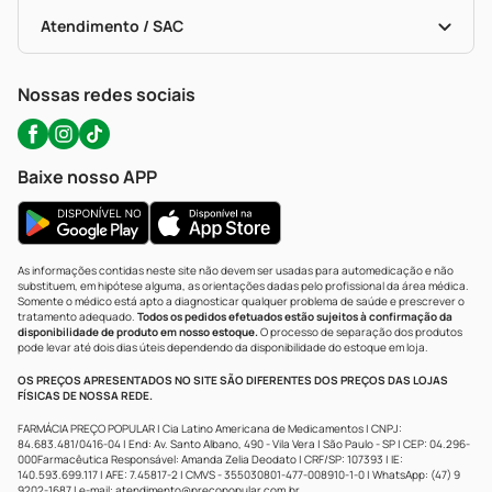
Bulas De A A Z
Autoteste Covid-19
Certificado De Segurança
Políticas De Marketplace
Portal Da Privacidade
Atendimento / SAC
Política De Privacidade
WhatsApp (47) 9202-1687
Atendimento@precopopular.com.br
Nossas redes sociais
Baixe nosso APP
As informações contidas neste site não devem ser usadas para automedicação e não
substituem, em hipótese alguma, as orientações dadas pelo profissional da área médica.
Somente o médico está apto a diagnosticar qualquer problema de saúde e prescrever o
tratamento adequado.
Todos os pedidos efetuados estão sujeitos à confirmação da
disponibilidade de produto em nosso estoque.
O processo de separação dos produtos
pode levar até dois dias úteis dependendo da disponibilidade do estoque em loja.
OS PREÇOS APRESENTADOS NO SITE SÃO DIFERENTES DOS PREÇOS DAS LOJAS
FÍSICAS DE NOSSA REDE.
FARMÁCIA PREÇO POPULAR | Cia Latino Americana de Medicamentos | CNPJ:
84.683.481/0416-04 | End: Av. Santo Albano, 490 - Vila Vera | São Paulo - SP | CEP: 04.296-
000Farmacêutica Responsável: Amanda Zelia Deodato | CRF/SP: 107393 | IE:
140.593.699.117 | AFE: 7.45817-2 | CMVS - 355030801-477-008910-1-0 | WhatsApp: (47) 9
9202-1687 | e-mail:
atendimento@precopopular.com.br
.