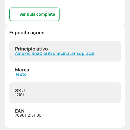
Ver bula completa
Especificações
Princípio ativo
Amoxicilina
Claritromicina
Lansoprazol
Marca
Teuto
SKU
17181
EAN
7896112151180