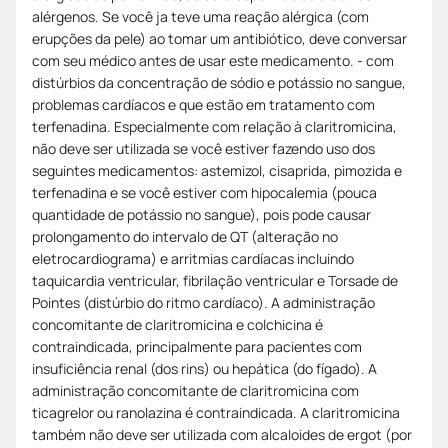
alérgenos. Se você ja teve uma reação alérgica (com
erupções da pele) ao tomar um antibiótico, deve conversar
com seu médico antes de usar este medicamento. - com
distúrbios da concentração de sódio e potássio no sangue,
problemas cardíacos e que estão em tratamento com
terfenadina. Especialmente com relação à claritromicina,
não deve ser utilizada se você estiver fazendo uso dos
seguintes medicamentos: astemizol, cisaprida, pimozida e
terfenadina e se você estiver com hipocalemia (pouca
quantidade de potássio no sangue), pois pode causar
prolongamento do intervalo de QT (alteração no
eletrocardiograma) e arritmias cardíacas incluindo
taquicardia ventricular, fibrilação ventricular e Torsade de
Pointes (distúrbio do ritmo cardíaco). A administração
concomitante de claritromicina e colchicina é
contraindicada, principalmente para pacientes com
insuficiência renal (dos rins) ou hepática (do fígado). A
administração concomitante de claritromicina com
ticagrelor ou ranolazina é contraindicada. A claritromicina
também não deve ser utilizada com alcaloides de ergot (por