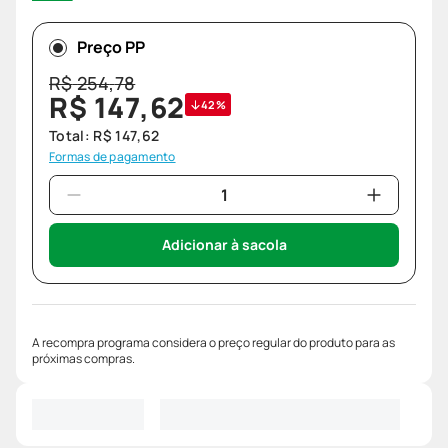
Preço PP
R$
254
,
78
R$
147
,
62
42%
Total:
R$
147
,
62
Formas de pagamento
Adicionar à sacola
A recompra programa considera o preço regular do produto para as
próximas compras.