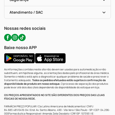
Troca E Devolução
Testes Rápidos
Bulas De A A Z
Autoteste Covid-19
Certificado De Segurança
Políticas De Marketplace
Portal Da Privacidade
Atendimento / SAC
Política De Privacidade
WhatsApp (47) 9202-1687
Atendimento@precopopular.com.br
Nossas redes sociais
Baixe nosso APP
As informações contidas neste site não devem ser usadas para automedicação e não
substituem, em hipótese alguma, as orientações dadas pelo profissional da área médica.
Somente o médico está apto a diagnosticar qualquer problema de saúde e prescrever o
tratamento adequado.
Todos os pedidos efetuados estão sujeitos à confirmação da
disponibilidade de produto em nosso estoque.
O processo de separação dos produtos
pode levar até dois dias úteis dependendo da disponibilidade do estoque em loja.
OS PREÇOS APRESENTADOS NO SITE SÃO DIFERENTES DOS PREÇOS DAS LOJAS
FÍSICAS DE NOSSA REDE.
FARMÁCIA PREÇO POPULAR | Cia Latino Americana de Medicamentos | CNPJ:
84.683.481/0416-04 | End: Av. Santo Albano, 490 - Vila Vera | São Paulo - SP | CEP: 04.296-
000Farmacêutica Responsável: Amanda Zelia Deodato | CRF/SP: 107393 | IE: