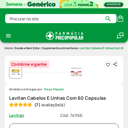
Procurar no site
Saúde e Bem Estar
Suplementos alimentares
Lavitan Cabelos E Unhas Com 60 C
Combine e ganhe
Vendido e entregue por:
Preço Popular
Lavitan Cabelos E Unhas Com 60 Capsulas
(
7
)
Cód
:
741166
Lavitan