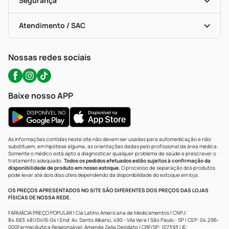
Segurança
Troca E Devolução
Testes Rápidos
Bulas De A A Z
Autoteste Covid-19
Certificado De Segurança
Políticas De Marketplace
Portal Da Privacidade
Atendimento / SAC
Política De Privacidade
WhatsApp (47) 9202-1687
Atendimento@precopopular.com.br
Nossas redes sociais
Baixe nosso APP
As informações contidas neste site não devem ser usadas para automedicação e não
substituem, em hipótese alguma, as orientações dadas pelo profissional da área médica.
Somente o médico está apto a diagnosticar qualquer problema de saúde e prescrever o
tratamento adequado.
Todos os pedidos efetuados estão sujeitos à confirmação da
disponibilidade de produto em nosso estoque.
O processo de separação dos produtos
pode levar até dois dias úteis dependendo da disponibilidade do estoque em loja.
OS PREÇOS APRESENTADOS NO SITE SÃO DIFERENTES DOS PREÇOS DAS LOJAS
FÍSICAS DE NOSSA REDE.
FARMÁCIA PREÇO POPULAR | Cia Latino Americana de Medicamentos | CNPJ:
84.683.481/0416-04 | End: Av. Santo Albano, 490 - Vila Vera | São Paulo - SP | CEP: 04.296-
000Farmacêutica Responsável: Amanda Zelia Deodato | CRF/SP: 107393 | IE: