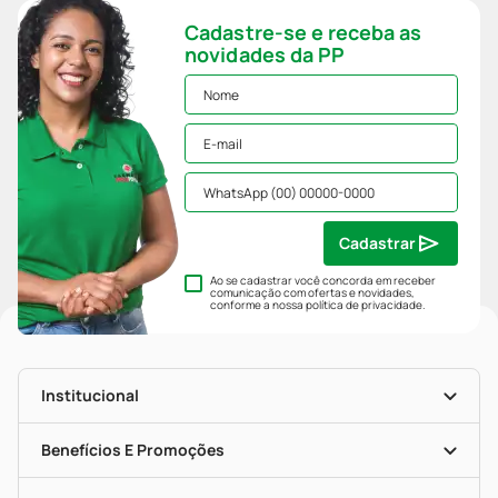
Cadastre-se e receba as
novidades da PP
Cadastrar
Ao se cadastrar você concorda em receber
comunicação com ofertas e novidades,
conforme a nossa
política de privacidade
.
Institucional
História
Nossas Lojas
Benefícios E Promoções
Trabalhe Conosco
Mapa De Categorias
Clube PP