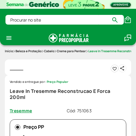
Procurar no site
Beleza e Proteção
Cabelo
Creme para Pentear
Leave In Tresemme Reconstruca
Vendido e entregue por:
Preço Popular
Leave In Tresemme Reconstrucao E Forca
200ml
Cód
:
751063
Tresemme
Preço PP