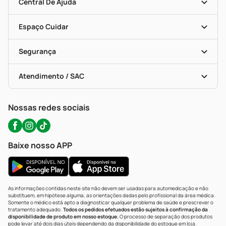
Blog Da PP
Convênios
Central De Ajuda
Seja Uma Loja Parceira
Programa Popular Do Brasil
Encarte De Ofertas
Entrega
Dermaclub
Recompra Programada
Espaço Cuidar
Descontos De Laboratório (PBM)
Compras Com Receita
Cupons E Ofertas
Alomed (tele-Entrega)
Vacinas
Formas De Pagamento
Serviços Farmacêuticos
Segurança
Troca E Devolução
Testes Rápidos
Bulas De A A Z
Autoteste Covid-19
Certificado De Segurança
Políticas De Marketplace
Portal Da Privacidade
Atendimento / SAC
Política De Privacidade
WhatsApp (47) 9202-1687
Atendimento@precopopular.com.br
Nossas redes sociais
Baixe nosso APP
As informações contidas neste site não devem ser usadas para automedicação e não
substituem, em hipótese alguma, as orientações dadas pelo profissional da área médica.
Somente o médico está apto a diagnosticar qualquer problema de saúde e prescrever o
tratamento adequado.
Todos os pedidos efetuados estão sujeitos à confirmação da
disponibilidade de produto em nosso estoque.
O processo de separação dos produtos
pode levar até dois dias úteis dependendo da disponibilidade do estoque em loja.