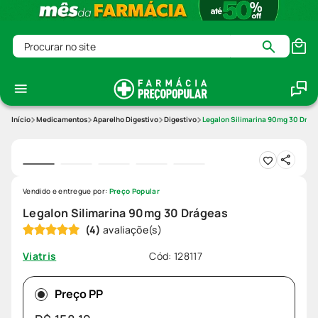
Procurar no site
Medicamentos
Aparelho Digestivo
Digestivo
Legalon Silimarina 90mg 30 Drág
Vendido e entregue por:
Preço Popular
Legalon Silimarina 90mg 30 Drágeas
(
4
)
Cód
:
128117
Viatris
Preço PP