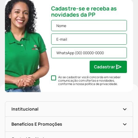
Cadastre-se e receba as
novidades da PP
Cadastrar
Ao se cadastrar você concorda em receber
comunicação com ofertas e novidades,
conforme a nossa
política de privacidade
.
Institucional
História
Nossas Lojas
Benefícios E Promoções
Trabalhe Conosco
Mapa De Categorias
Clube PP