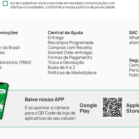
Ao se cadastrar você concorda em receber comunicação com
ofertas e novidades, conforme a nossa
política de privacidade
.
romoções
Central de Ajuda
SAC 
Entrega
What
Recompra Programada
aten
 do Brasil
Compras com Receita
tas
Alomed (tele-entrega)
Formas de Pagamento
Seg
boratório (PBM)
Troca e Devolução
Cert
s
Bulas de A a Z
Porta
Políticas de Marketplace
Polít
Baixe nosso APP
Google
Appl
É só apontar a câmera
Play
Stor
para o QR Code da loja de
aplicativos do seu celular!