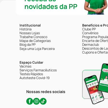
novidades da PP
Institucional
Benefícios e P
História
Clube PP
Nossas Lojas
Convênios
Trabalhe Conosco
Programa Popular
Mapa de Categorias
Encarte de Ofer
Blog da PP
Dermaclub
Descontos de La
Seja uma Loja Parceira
Cupons e Oferta
Espaço Cuidar
Vacinas
Serviços Farmacêuticos
Testes Rápidos
Autoteste Covid-19
Nossas redes sociais