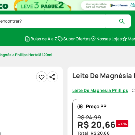
 encontrar?
Bulas de A a Z
Super Ofertas
Nossas Lojas
Mar
Magnésia Phillips Hortelã 120ml
Leite De Magnésia 
C
Leite De Magnesia Phillips
Preço PP
R$
24
,
99
R$
20
,
66
17%
Total:
R$
20
,
66