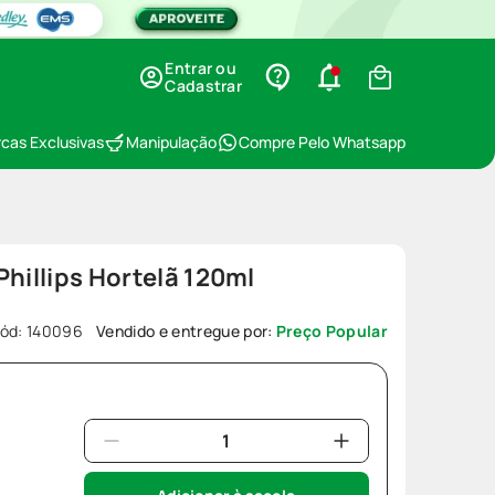
Entrar ou
Cadastrar
cas Exclusivas
Manipulação
Compre Pelo Whatsapp
Phillips Hortelã 120ml
ód
:
140096
Vendido e entregue por:
Preço Popular