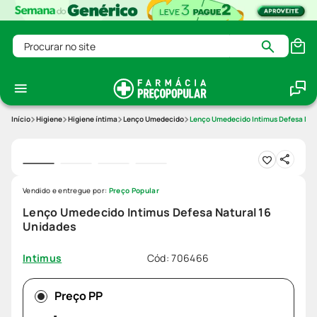
Procurar no site
Higiene
Higiene íntima
Lenço Umedecido
Lenço Umedecido Intimus Defesa Natu
Vendido e entregue por:
Preço Popular
Lenço Umedecido Intimus Defesa Natural 16
Unidades
Cód
:
706466
Intimus
Preço PP