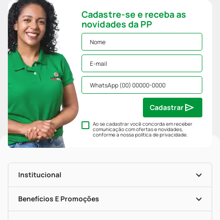
Cadastre-se e receba as
novidades da PP
Cadastrar
Ao se cadastrar você concorda em receber
comunicação com ofertas e novidades,
conforme a nossa
política de privacidade
.
Institucional
História
Nossas Lojas
Benefícios E Promoções
Trabalhe Conosco
Mapa De Categorias
Clube PP