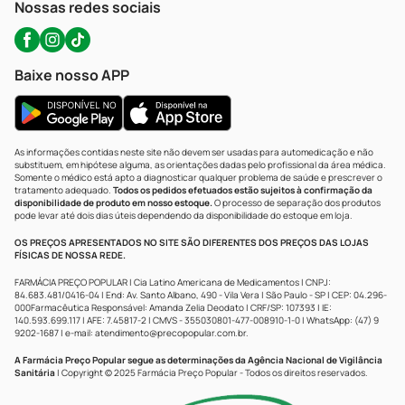
Nossas redes sociais
Baixe nosso APP
As informações contidas neste site não devem ser usadas para automedicação e não
substituem, em hipótese alguma, as orientações dadas pelo profissional da área médica.
Somente o médico está apto a diagnosticar qualquer problema de saúde e prescrever o
tratamento adequado.
Todos os pedidos efetuados estão sujeitos à confirmação da
disponibilidade de produto em nosso estoque.
O processo de separação dos produtos
pode levar até dois dias úteis dependendo da disponibilidade do estoque em loja.
OS PREÇOS APRESENTADOS NO SITE SÃO DIFERENTES DOS PREÇOS DAS LOJAS
FÍSICAS DE NOSSA REDE.
FARMÁCIA PREÇO POPULAR | Cia Latino Americana de Medicamentos | CNPJ:
84.683.481/0416-04 | End: Av. Santo Albano, 490 - Vila Vera | São Paulo - SP | CEP: 04.296-
000Farmacêutica Responsável: Amanda Zelia Deodato | CRF/SP: 107393 | IE:
140.593.699.117 | AFE: 7.45817-2 | CMVS - 355030801-477-008910-1-0 | WhatsApp: (47) 9
9202-1687 | e-mail:
atendimento@precopopular.com.br
.
A Farmácia Preço Popular segue as determinações da Agência Nacional de Vigilância
Sanitária
| Copyright © 2025 Farmácia Preço Popular - Todos os direitos reservados.